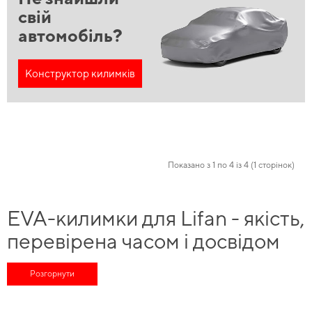
свій
автомобіль?
Конструктор килимків
Показано з 1 по 4 із 4 (1 сторінок)
EVA-килимки для Lifan - якість,
перевірена часом і досвідом
фахівців
Розгорнути
Технології та інновації, на яких базується наше виробництво, допомагають
економити ваш час і кошти, а саме
купити автокилимки ева
та відчувати