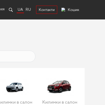
рея
UA
RU
Кошик
Контакти
илимки в салон
Килимки в салон