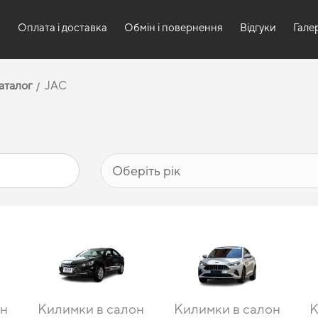
и
Оплата і доставка
Обмін і повернення
Відгуки
Гале
аталог
JAC
он
Килимки в салон
Килимки в салон
К