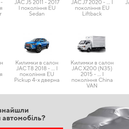
 -
JAC J5 2011 - 2017
JAC J7 2020 - … I
J
ня
I покоління EU
покоління EU
r
Sedan
Liftback
он
Килимки в салон
Килимки в салон
JAC T8 2018 - … I
JAC X200 (N35)
ня
покоління EU
2015 - … I
Pickup 4-х дверна
покоління China
VAN
знайшли
й автомобіль?