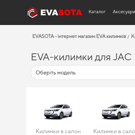
Каталог
Аксесуар
EVASOTA - інтернет магазин EVA килимків
К
EVA-килимки для JAC
Килимки в салон
Килимки в сал