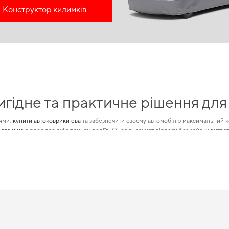
Конструктор килимків
игідне та практичне рішення для
нями,
купити автоковрики ева
та забезпечити своєму автомобілю максимальний ко
єва ціна
відповідає очікуванням водіїв. Оновіть захист підлоги без зайвих витра
кі ідеально підходять для певної марки автомобіля та призначені для
килимки дл
ри
не лише покращать зовнішній вигляд, а й додадуть практичності вашому авто.
авді заслуговує вашої уваги
стильно та оновлено,
коврики для автомобіля
робить поїздку більш комфортною
имки mercedes benz eqs class
можна без зайвих витрат часу. Якщо ви оновлюєте 
 догляді за авто та рекомендуватимемо продукцію, у надійності якої впевнені.
гшує завдання підтримки чистоти у вашому автомобілі. У них незвичайна пориста