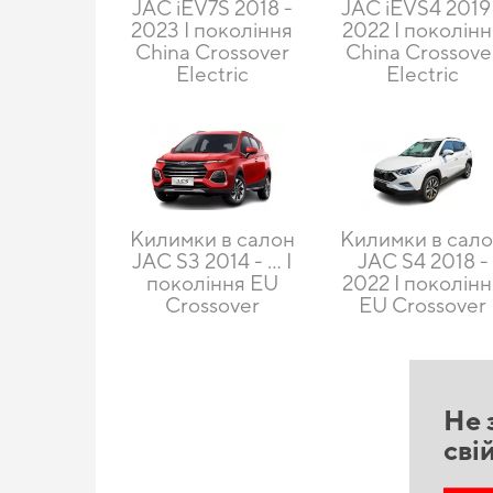
JAC iEV7S 2018 -
JAC iEVS4 2019
2023 I покоління
2022 I поколін
China Crossover
China Crossove
Electric
Electric
Килимки в салон
Килимки в сал
JAC S3 2014 - … I
JAC S4 2018 -
покоління EU
2022 I поколін
Crossover
EU Crossover
Не 
сві