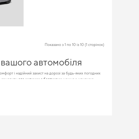
Показано з 1 по 10 із 10 (1 сторінок)
 вашого автомобіля
мфорт і надійний захист на дорозі за будь-яких погодних
т, замовити
ева килимки з бортиками
можна з швидкою
я kia
та задовольнить будь-які технічні й естетичні вимоги.
 завдяки продуманому дизайну та функціональності. Якщо
інтер’єр свого авто,
peugeot 406 килимки
стають продуманим
 структура, яка й утримує бруд та воду. Ева килимки JAC в