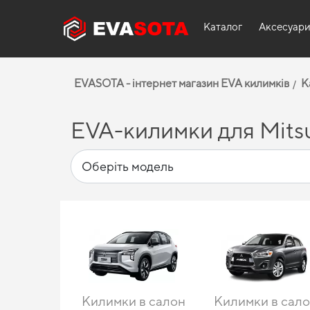
Каталог
Аксесуар
EVASOTA - інтернет магазин EVA килимків
К
EVA-килимки для Mitsu
Килимки в салон
Килимки в сал