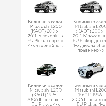
Килимки в салон
Килимки в сал
Mitsubishi L200
Mitsubishi L20
(KAOT) 2006 -
(KAOT) 2006 
2011 IV покоління
2011 IV поколін
EU Pickup дорест
EU Pickup доре
4-х дверна Short
4-х дверна Shor
праве кермо
Килимки в салон
Килимки в сал
Mitsubishi L200
Mitsubishi L20
(К60Т) 1996 -
(К60Т) 1996 -
2006 III покоління
2006 III поколін
EU Pickup 4-х
EU Pickup 4-х