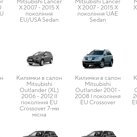
er
Mitsubishi Lancer
Mitsubishi Lancer
M
0
X 2007 - 2015 X
X 2007 - 2015 X
X
EU
покоління
покоління UAE
EU/USA Sedan
Sedan
он
Килимки в салон
Килимки в салон
К
Mitsubishi
Mitsubishi
)
Outlander (XL)
Outlander 2001 -
2006 - 2012 II
2008 I покоління
2
покоління EU
EU Crossover
E
и
Crossover 7-ми
місна