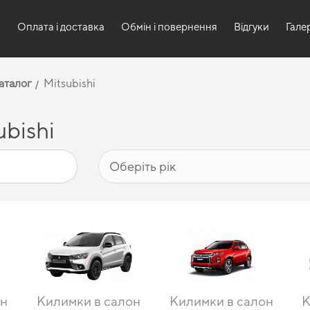
и
Оплата і доставка
Обмін і повернення
Відгуки
Гале
аталог
Mitsubishi
bishi
он
Килимки в салон
Килимки в салон
К