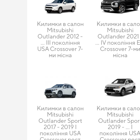
Килимки в салон
Килимки в сал
Mitsubishi
Mitsubishi
Outlander 2012 -
Outlander 2021 
… III покоління
… IV покоління 
USA Crossover 7-
Crossover 7-м
ми місна
місна
Килимки в салон
Килимки в сал
Mitsubishi
Mitsubishi
Outlander Sport
Outlander Spor
2017 - 2019 I
2019 - … I
покоління USA
покоління US
Crossover рест
Crossover рес