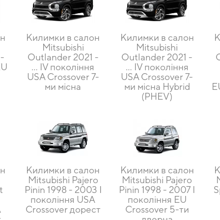
он
Килимки в салон
Килимки в салон
К
Mitsubishi
Mitsubishi
-
Outlander 2021 -
Outlander 2021 -
EU
… IV покоління
… IV покоління
и
USA Crossover 7-
USA Crossover 7-
ми місна
ми місна Hybrid
E
(PHEV)
он
Килимки в салон
Килимки в салон
К
Mitsubishi Pajero
Mitsubishi Pajero
t
Pinin 1998 - 2003 I
Pinin 1998 - 2007 I
S
покоління USA
покоління EU
A
Crossover дорест
Crossover 5-ти
т
дверна