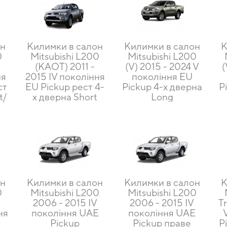
он
Килимки в салон
Килимки в салон
К
0
Mitsubishi L200
Mitsubishi L200
-
(KAOT) 2011 -
(V) 2015 - 2024 V
(
ня
2015 IV покоління
покоління EU
ст
EU Pickup рест 4-
Pickup 4-х дверна
P
t/
х дверна Short
Long
он
Килимки в салон
Килимки в салон
К
0
Mitsubishi L200
Mitsubishi L200
2006 - 2015 IV
2006 - 2015 IV
Tr
ня
покоління UAE
покоління UAE
Pickup
Pickup праве
P