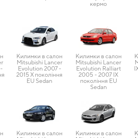
кермо
он
Килимки в салон
Килимки в салон
К
er
Mitsubishi Lancer
Mitsubishi Lancer
M
-
Evolution 2007 -
Evolution Ralliart
I
ня
2015 X покоління
2005 - 2007 IX
EU Sedan
покоління EU
Sedan
он
Килимки в салон
Килимки в салон
К