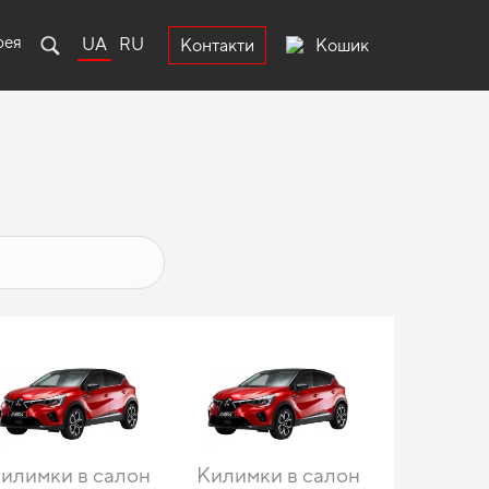
рея
UA
RU
Кошик
Контакти
илимки в салон
Килимки в салон