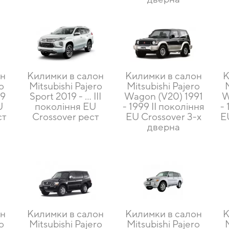
он
Килимки в салон
Килимки в салон
К
o
Mitsubishi Pajero
Mitsubishi Pajero
19
Sport 2019 - … III
Wagon (V20) 1991
W
U
покоління EU
- 1999 II покоління
-
ст
Crossover рест
EU Crossover 3-х
E
дверна
он
Килимки в салон
Килимки в салон
К
o
Mitsubishi Pajero
Mitsubishi Pajero