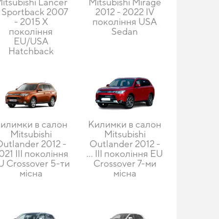
itsubishi Lancer
Mitsubishi Mirage
 Sportback 2007
2012 - 2022 IV
- 2015 X
покоління USA
покоління
Sedan
EU/USA
Hatchback
илимки в салон
Килимки в салон
Mitsubishi
Mitsubishi
Outlander 2012 -
Outlander 2012 -
021 III покоління
… III покоління EU
U Crossover 5-ти
Crossover 7-ми
місна
місна