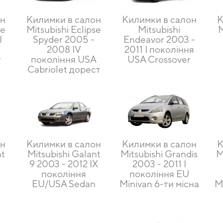
он
Килимки в салон
Килимки в салон
К
se
Mitsubishi Eclipse
Mitsubishi
M
I
Spyder 2005 -
Endeavor 2003 -
2008 IV
2011 I покоління
т
покоління USA
USA Crossover
Cabriolet дорест
он
Килимки в салон
Килимки в салон
К
nt
Mitsubishi Galant
Mitsubishi Grandis
M
9 2003 - 2012 IX
2003 - 2011 I
покоління
покоління EU
EU/USA Sedan
Minivan 6-ти місна
M