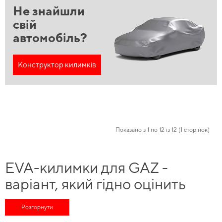
Не знайшли
свій
автомобіль?
Конструктор килимків
Показано з 1 по 12 із 12 (1 сторінок)
EVA-килимки для GAZ -
варіант, який гідно оцінить
будь-який поціновувач
Розгорнути
автомобілів