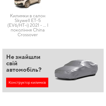
Килимки в салон
SkyweII ET-5
(EV6/HT-i) 2021 - ... I
покоління China
Crossover
Не знайшли
свій
автомобіль?
Конструктор килимків