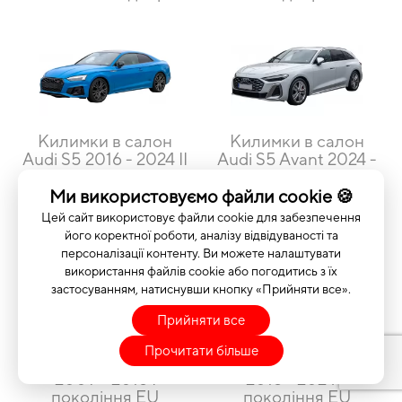
Килимки в салон
Килимки в салон
Audi S5 2016 - 2024 II
Audi S5 Avant 2024 -
покоління EU Coupe
... III покоління EU
3-х дверна
Universal
Ми використовуємо файли cookie 🍪
Цей сайт використовує файли cookie для забезпечення
його коректної роботи, аналізу відвідуваності та
персоналізації контенту. Ви можете налаштувати
використання файлів cookie або погодитись з їх
застосуванням, натиснувши кнопку «Прийняти все».
Прийняти все
Килимки в салон
Килимки в салон
Прочитати більше
Audi S5 Sportback
Audi S5 Sportback
2009 - 2016 I
2016 - 2024 II
покоління EU
покоління EU