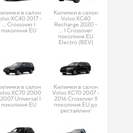
илимки в салон
Килимки в салон
olvo XC40 2017 -
Volvo XC40
… Crossover I
Recharge 2020 -
покоління EU
… I Crossover
покоління EU
Electro (BEV)
илимки в салон
Килимки в салон
olvo XC70 2000
Volvo XC70 2007 -
 2007 Universal I
2016 Crossover II
покоління EU
покоління EU до
рестайлинг