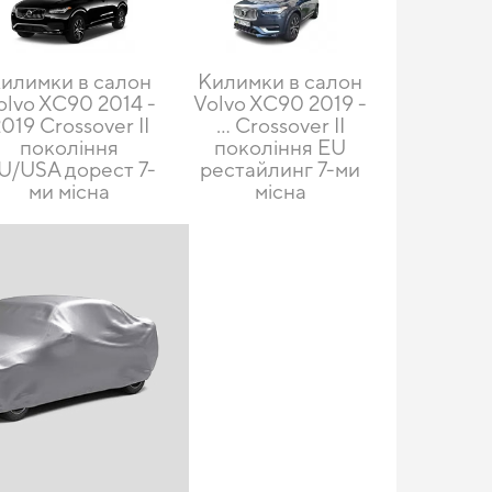
илимки в салон
Килимки в салон
olvo XC90 2014 -
Volvo XC90 2019 -
019 Crossover II
… Crossover II
покоління
покоління EU
U/USA дорест 7-
рестайлинг 7-ми
ми місна
місна