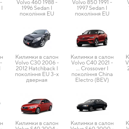
-
Volvo 460 1988 -
Volvo 850 1991 -
I
1996 Sedan I
1997 Sedan I
покоління EU
покоління EU
он
Килимки в салон
Килимки в салон
К
-
Volvo C30 2006 -
Volvo C40 2021 -
V
I
2012 Hatchback I
… Crossover I
покоління EU 3-х
покоління China
дверная
Electro (BEV)
он
Килимки в салон
Килимки в салон
К
 -
Volvo S40 2004 -
Volvo S60 2000 -
V