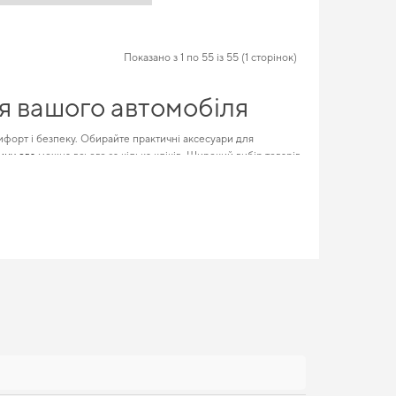
Показано з 1 по 55 із 55 (1 сторінок)
ля вашого автомобіля
мфорт і безпеку. Обирайте практичні аксесуари для
ину ева
можна всього за кілька кліків. Широкий вибір товарів
абливість вашого авто та його ринкову цінність. Бажаєте
ашому авто.
с вашого автомобіля, додаючи стилю та елегантності. Зробіть
хайний зовнішній вигляд,
eva килимки peugeot e 2008
надійності якої впевнені.
EVA килимки
,
розроблені спеціально для підтримки сухості