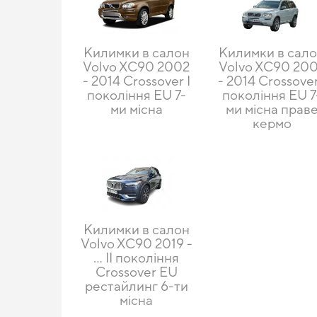
Килимки в салон
Килимки в сал
Volvo XC90 2002
Volvo XC90 20
- 2014 Crossover I
- 2014 Crossover
покоління EU 7-
покоління EU 7
ми місна
ми місна прав
кермо
Килимки в салон
Volvo XC90 2019 -
… II покоління
Crossover EU
рестайлинг 6-ти
місна