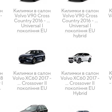
он
Килимки в салон
Килимки в салон
К
-
Volvo V90 Cross
Volvo V90 Cross
V
Country 2016 - ...
Country 2016 - ...
Universal I
Universal I
покоління EU
покоління EU
hybrid
он
Килимки в салон
Килимки в салон
К
08
Volvo XC60 2017 -
Volvo XC60 2017 -
V
 I
... Crossover II
... Crossover II
-
A
покоління EU
покоління EU
Hybrid