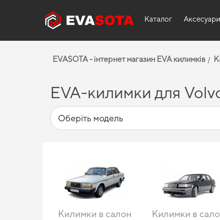
Каталог
Аксесуар
EVASOTA - інтернет магазин EVA килимків
К
EVA-килимки для Volv
Килимки в салон
Килимки в сал