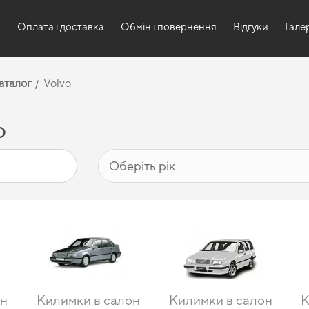
и
Оплата і доставка
Обмін і повернення
Відгуки
Гале
аталог
Volvo
o
он
Килимки в салон
Килимки в салон
К