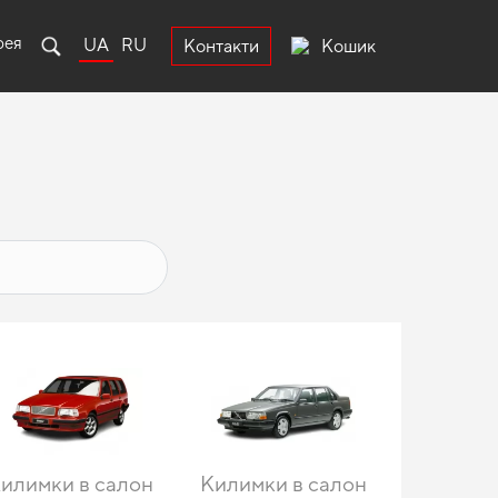
рея
UA
RU
Кошик
Контакти
илимки в салон
Килимки в салон