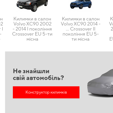
он
Килимки в салон
Килимки в салон
К
02
Volvo XC90 2002
Volvo XC90 2014 -
V
 I
- 2014 I покоління
... Crossover II
2
-
Crossover EU 5-ти
покоління EU 5-
е
місна
ти місна
E
Не знайшли
свій автомобіль?
Конструктор килимків