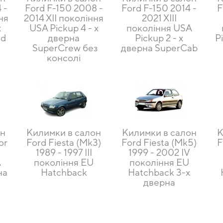
 -
Ford F-150 2008 -
Ford F-150 2014 -
F
ня
2014 XII покоління
2021 XIII
х
USA Pickup 4 - х
покоління USA
ed
дверна
Pickup 2 - х
P
SuperCrew без
дверна SuperCab
консолі
он
Килимки в салон
Килимки в салон
К
or
Ford Fiesta (Mk3)
Ford Fiesta (Mk5)
F
1989 - 1997 III
1999 - 2002 IV
A
покоління EU
покоління EU
на
Hatchback
Hatchback 3-х
дверна