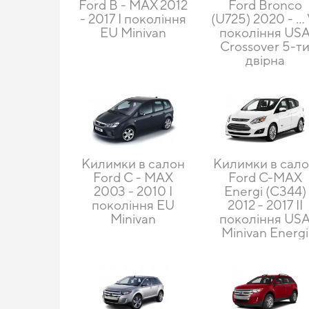
Ford B - MAX 2012
Ford Bronco
- 2017 I покоління
(U725) 2020 - … 
EU Minivan
покоління US
Crossover 5-т
двірна
Килимки в салон
Килимки в сал
Ford C - MAX
Ford C-MAX
2003 - 2010 I
Energi (С344)
покоління EU
2012 - 2017 II
Minivan
покоління US
Minivan Energi