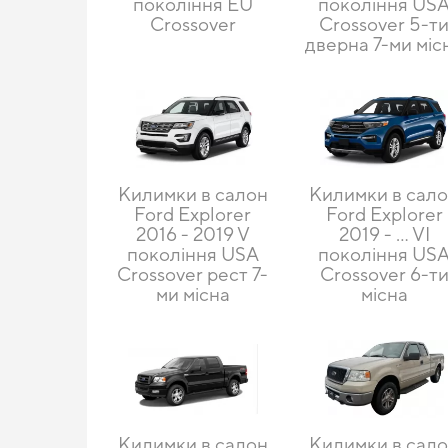
покоління EU
покоління US
Crossover
Crossover 5-т
дверна 7-ми міс
Килимки в салон
Килимки в сал
Ford Explorer
Ford Explorer
2016 - 2019 V
2019 - … VI
покоління USA
покоління US
Crossover рест 7-
Crossover 6-т
ми місна
місна
Килимки в салон
Килимки в сал