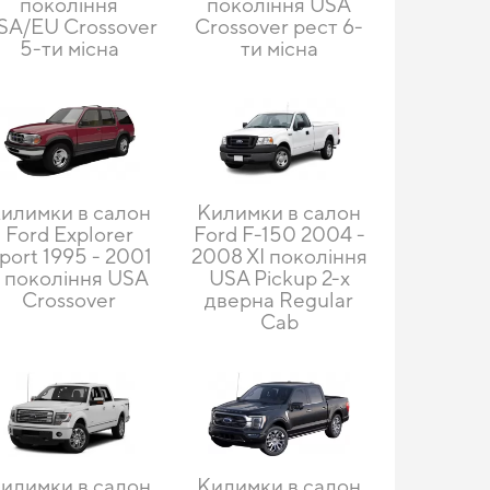
покоління
покоління USA
SA/EU Crossover
Crossover рест 6-
5-ти місна
ти місна
илимки в салон
Килимки в салон
Ford Explorer
Ford F-150 2004 -
port 1995 - 2001
2008 XI покоління
I покоління USA
USA Pickup 2-х
Crossover
дверна Regular
Сab
илимки в салон
Килимки в салон