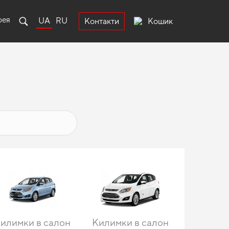
рея
UA
RU
Кошик
Контакти
илимки в салон
Килимки в салон