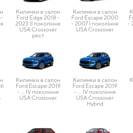
он
Килимки в салон
Килимки в салон
К
 -
Ford Edge 2018 -
Ford Escape 2000
F
ня
2023 II покоління
- 2007 I покоління
-
USA Crossover
USA Crossover
рест
он
Килимки в салон
Килимки в салон
К
16
Ford Escape 2019
Ford Escape 2019
- … IV покоління
- … IV покоління
A
USA Crossover
USA Crossover
т
Hybrid