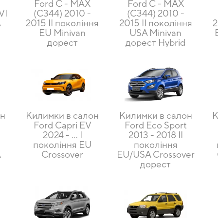
Ford C - MAX
Ford C - MAX
VI
(С344) 2010 -
(С344) 2010 -
A
2015 II покоління
2015 II покоління
2
и
EU Minivan
USA Minivan
дорест
дорест Hybrid
он
Килимки в салон
Килимки в салон
К
Ford Capri EV
Ford Eco Sport
2024 - … I
2013 - 2018 II
покоління EU
покоління
A
Crossover
EU/USA Crossover
дорест