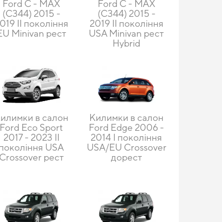
Ford C - MAX
Ford C - MAX
(С344) 2015 -
(С344) 2015 -
019 II покоління
2019 II покоління
EU Minivan рест
USA Minivan рест
Hybrid
илимки в салон
Килимки в салон
Ford Eco Sport
Ford Edge 2006 -
2017 - 2023 II
2014 I покоління
покоління USA
USA/EU Crossover
Crossover рест
дорест