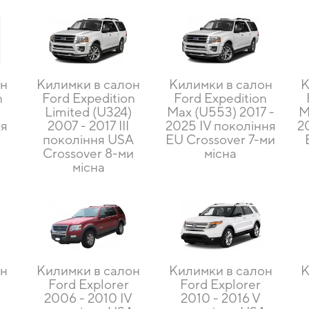
он
Килимки в салон
Килимки в салон
К
n
Ford Expedition
Ford Expedition
Limited (U324)
Max (U553) 2017 -
M
ня
2007 - 2017 III
2025 IV покоління
2
покоління USA
EU Crossover 7-ми
Crossover 8-ми
місна
місна
он
Килимки в салон
Килимки в салон
К
Ford Explorer
Ford Explorer
2006 - 2010 IV
2010 - 2016 V