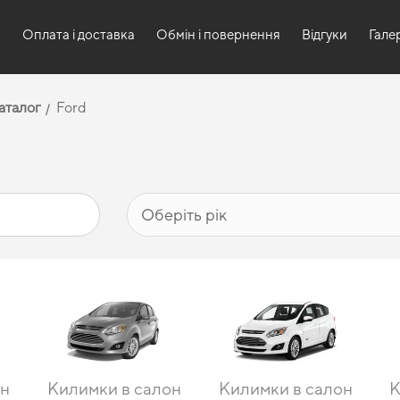
и
Оплата і доставка
Обмін і повернення
Відгуки
Гале
аталог
Ford
он
Килимки в салон
Килимки в салон
К