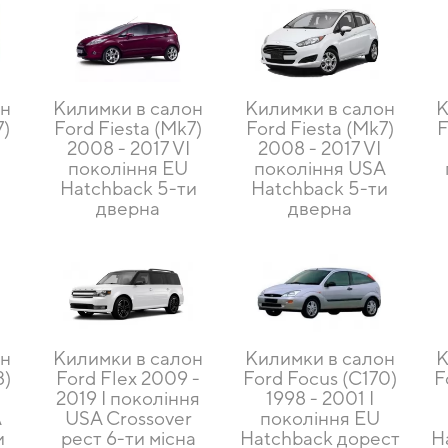
он
Килимки в салон
Килимки в салон
К
7)
Ford Fiesta (Mk7)
Ford Fiesta (Mk7)
F
2008 - 2017 VI
2008 - 2017 VI
покоління EU
покоління USA
Hatchback 5-ти
Hatchback 5-ти
дверна
дверна
он
Килимки в салон
Килимки в салон
К
8)
Ford Flex 2009 -
Ford Focus (C170)
F
2019 I покоління
1998 - 2001 I
A
USA Crossover
покоління EU
и
рест 6-ти місна
Hatchback дорест
H