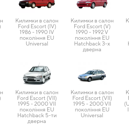
он
Килимки в салон
Килимки в салон
К
)
Ford Escort (IV)
Ford Escort (V)
1986 - 1990 IV
1990 - 1992 V
покоління EU
покоління EU
Universal
Hatchback 3-х
дверна
он
Килимки в салон
Килимки в салон
К
)
Ford Escort (VII)
Ford Escort (VII)
1995 - 2000 VII
1995 - 2000 VII
(
покоління EU
покоління EU
Hatchback 5-ти
Universal
дверна