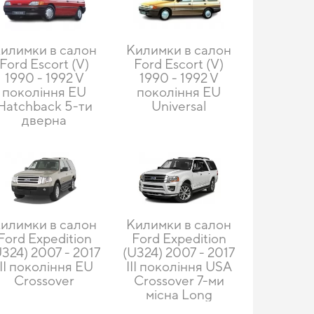
илимки в салон
Килимки в салон
Ford Escort (V)
Ford Escort (V)
1990 - 1992 V
1990 - 1992 V
покоління EU
покоління EU
Hatchback 5-ти
Universal
дверна
илимки в салон
Килимки в салон
Ford Expedition
Ford Expedition
U324) 2007 - 2017
(U324) 2007 - 2017
III покоління EU
III покоління USA
Crossover
Crossover 7-ми
місна Long