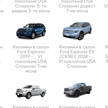
A
покоління USA
покоління USA
и
Crossover 5-ти
Crossover дорест
U
на
дверна 5-ти місна
7-ми місна
он
Килимки в салон
Килимки в салон
К
Ford Explorer
Ford Explorer EV
2019 - … VI
(CX740) 2024 - …
S
A
покоління USA
VI покоління USA
I
и
Crossover 7-ми
Crossover
місна
он
Килимки в салон
Килимки в салон
К