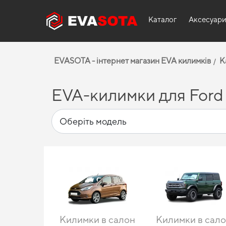
Каталог
Аксесуар
EVASOTA - інтернет магазин EVA килимків
К
EVA-килимки для Ford
Килимки в салон
Килимки в сал