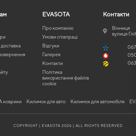
там
EVASOTA
Контакти
уватися цілий рік, при цьому навіть через кілька років він не втрачає зовнішнь
Про компанію
Вінниця
ацетат не боїться сильних морозів, не дубіє і не тріскається при -50. Йому 
вулиця Глі
ари
Умови співпраці
реакцій, його можна замовити в автомобіль, де часто перевозять дітей;
 доставка
Відгуки
067
тя для підлоги салону. Після встановлення килимок не ковзатиме під ногами, хоч
 повернення
Галерея
05
аткові опції та натиснути на відповідну кнопку.
06
Контакти
айту
Політика
використання файлів
cookie
А коврики
Килимок для авто
Килимок для автомобіля
EV
COPYRIGHT | EVASOTA 2026 | ALL RIGHTS RESERVED