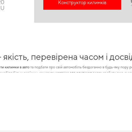
20
Конструктор килимків
EU
якість, перевірена часом і досві
ти килимки в авто
та подбати про свій автомобіль бездоганно в будь-яку пору р
томобіля більш охайним, замовити
коврики ева оригинал
варто зробити вже сього
іки в машину
та зробить автомобіль більш комфортним і витривалим у використанн
льш затишною та комфортною поїздкою.
овністю відповідає вашим вимо
робництва та високу якість,
автомобільні килимки
захищає автомобіль від зношу
имки mazda b series
стане вдалим вибором. За умов щоденних поїздок особливо
омагати вам дбати про автомобіль та пропонувати лише перевірені рішення висо
тому підтримувати порядок усередині такого авто завжди нелегко. Зберегти