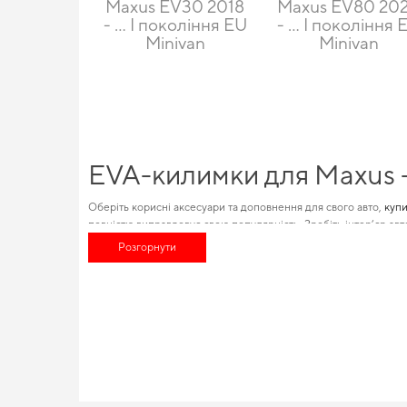
Maxus EV30 2018
Maxus EV80 20
- … I покоління EU
- … I покоління 
Minivan
Minivan
EVA-килимки для Maxus - 
Оберіть корисні аксесуари та доповнення для свого авто,
купи
повністю виправдовує свою популярність. Зробіть інтер’єр ав
марками авто, що допомагає суттєво зменшити витрати на
пол
Розгорнути
автомобільні аксесуари
дозволять вам насолоджуватися ще бі
EVA-килимки для Maxus п
Наша продукція з EVA-матеріалу поєднує сучасні технології ви
хочете зберегти інтер’єр у бездоганному стані, купити
eva кил
забезпечують надійну експлуатацію. Будемо раді й надалі доп
Фургони Максус використовують для вантажоперевезень, 