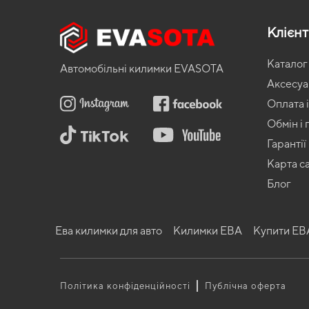
вода не потрапить на нього випадково.
Переваги виробів з етиленвінілацетату очевидні:
Клієн
надійність та довговічність. Килимком можна корист
гумових аналогів;
Каталог
Автомобільні килимки EVASOTA
стійкість до температурних перепадів. Етиленвініл
Аксесу
плавиться, не виділяє неприємний запах;
екологічність. ЕВА-матеріал не викликає алергічних 
Оплата і
унікальні кріплення для надійної фіксації на покрит
Обмін і
Замовити в EVASOTA просто – вибрати марку авто, колір, дод
Гарантії
Карта с
Блог
Ева килимки для авто
Килимки ЕВА
Купити ЕВ
Політика конфіденційності
Публічна оферта