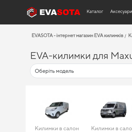
Каталог
Аксесуар
EVASOTA - інтернет магазин EVA килимків
К
EVA-килимки для Max
Килимки в салон
Килимки в сал