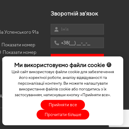
Зворотній зв’язок
ої краси та функціональності, на відміну від тканинних або
не страшна і сильна спека, адже під час нагрівання він не
ба Успенського 91а
Показати номер
а дістати його буде просто.
0
Показати номер
3
Показати номер
Замовити консультацію
Ми використовуємо файли cookie 🍪
Цей сайт використовує файли cookie для забезпечення
його коректної роботи, аналізу відвідуваності та
персоналізації контенту. Ви можете налаштувати
використання файлів cookie або погодитись з їх
застосуванням, натиснувши кнопку «Прийняти все».
A килимки
EVA коврики офіційний сайт
Поліки до машини
Прийняти все
Прочитати більше