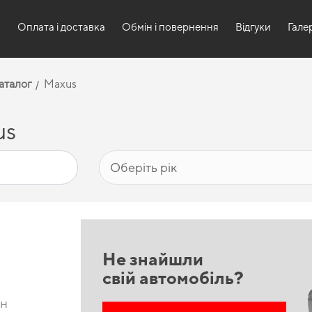
и
Оплата і доставка
Обмін і повернення
Відгуки
Гале
аталог
Maxus
us
Не знайшли
свій автомобіль?
он