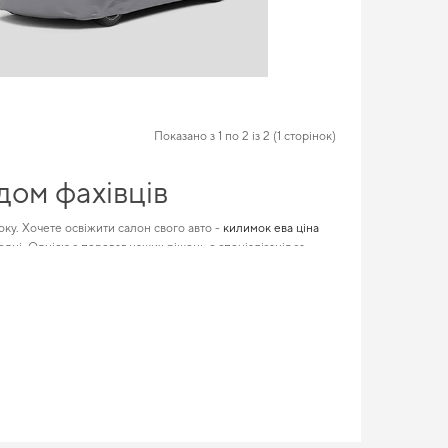
Показано з 1 по 2 із 2 (1 сторінок)
дом фахівців
оку. Хочете освіжити салон свого авто -
килимок ева ціна
дні. Однією з переваг наших рішень є спеціалізація за
і. Обирайте зручні та практичні рішення для водіїв,
гам
вання та допомагає зберегти його первісний вигляд. Якщо
 важлива практичність,
eva килимки mercedes benz gls class
кої якості.
 його сухим та чистим у будь-яку погоду допоможуть
EVA-