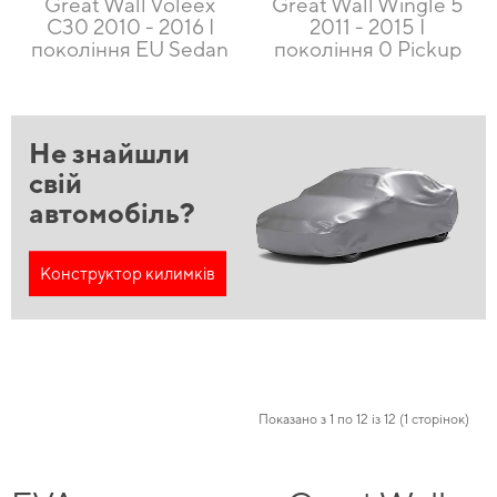
Great Wall Voleex
Great Wall Wingle 5
C30 2010 - 2016 I
2011 - 2015 I
покоління EU Sedan
покоління 0 Pickup
Не знайшли
свій
автомобіль?
Конструктор килимків
Показано з 1 по 12 із 12 (1 сторінок)