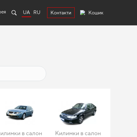
рея
UA
RU
Кошик
Контакти
илимки в салон
Килимки в салон