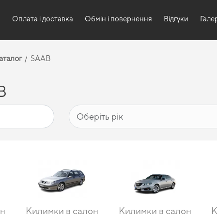
и
Оплата і доставка
Обмін і повернення
Відгуки
Гале
аталог
SAAB
B
он
Килимки в салон
Килимки в салон
К