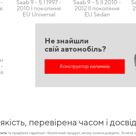
 -
Saab 9 - 5 I 1997 -
Saab 9 - 5 II 2010 -
S
ня
2010 I покоління
2012 II покоління
2
EU Universal
EU Sedan
Не знайшли
свій автомобіль?
он
 -
Конструктор килимків
ня
т
кість, перевірена часом і досві
пити
та придбати надійний і безпечний продукт, якому можна довіряти. Хочете о