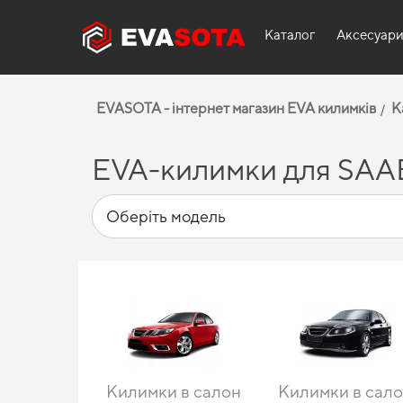
Каталог
Аксесуар
EVASOTA - інтернет магазин EVA килимків
К
EVA-килимки для SAA
Килимки в салон
Килимки в сал