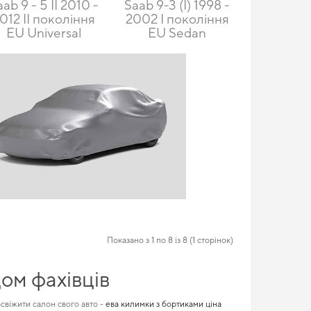
aab 9 - 5 II 2010 -
Saab 9-3 (I) 1998 -
012 II покоління
2002 I покоління
EU Universal
EU Sedan
Показано з 1 по 8 із 8 (1 сторінок)
дом фахівців
свіжити салон свого авто -
ева килимки з бортиками ціна