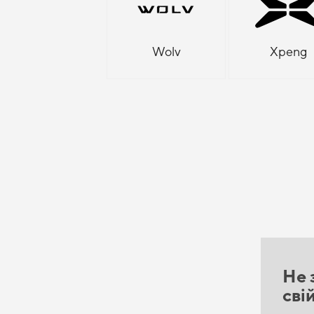
Wolv
Xpeng
Не 
сві