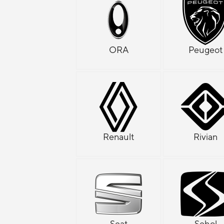
ORA
Peugeot
Renault
Rivian
Seat
Sehol