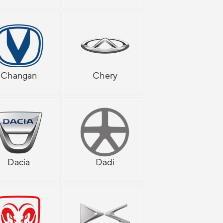
Changan
Chery
Dacia
Dadi