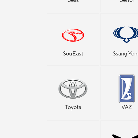
SouEast
Ssang Yon
Toyota
VAZ