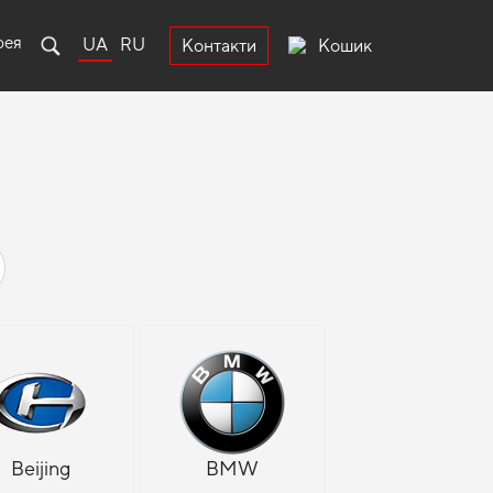
рея
UA
RU
Кошик
Контакти
Beijing
BMW