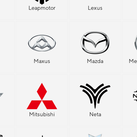
d
Leapmotor
Lexus
Maxus
Mazda
Me
Mitsubishi
Neta