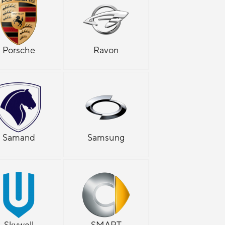
Porsche
Ravon
Samand
Samsung
Skywell
SMART