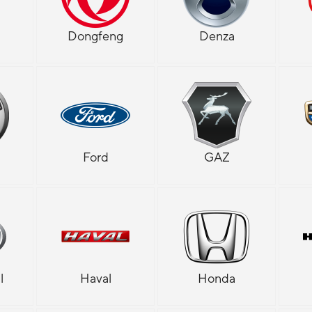
Dongfeng
Denza
Ford
GAZ
l
Haval
Honda