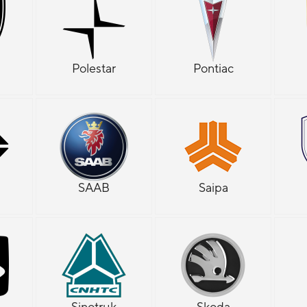
Polestar
Pontiac
SAAB
Saipa
Sinotruk
Skoda