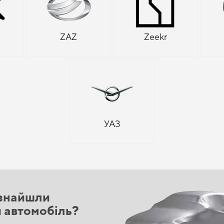
ZAZ
Zeekr
УАЗ
знайшли
й автомобіль?