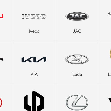
Iveco
JAC
KIA
Lada
L