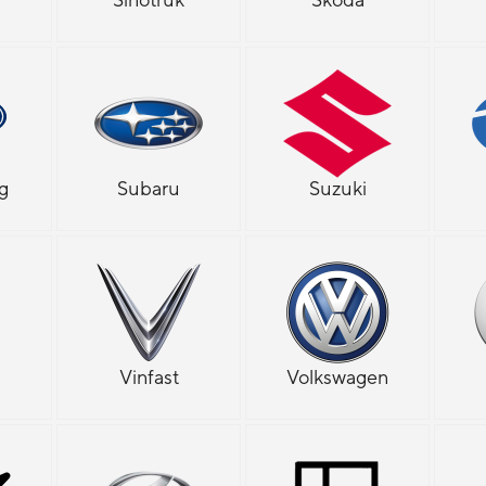
g
Subaru
Suzuki
Vinfast
Volkswagen