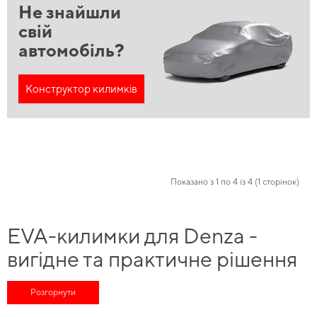
Не знайшли
свій
автомобіль?
Конструктор килимків
Показано з 1 по 4 із 4 (1 сторінок)
EVA-килимки для Denza -
вигідне та практичне рішення
для вашого автомобіля
Розгорнути
Оберіть корисні аксесуари та доповнення для свого авто,
купити ева
та