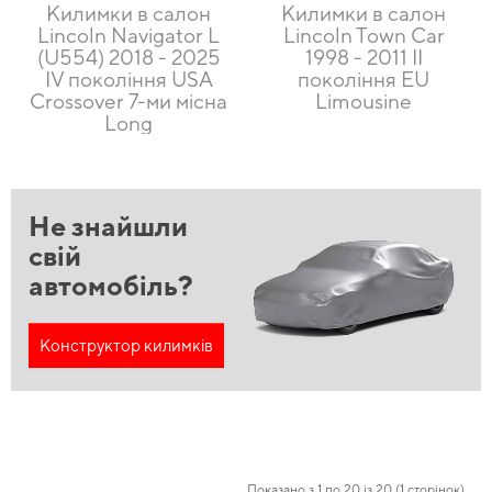
Килимки в салон
Килимки в салон
Lincoln Navigator L
Lincoln Town Car
(U554) 2018 - 2025
1998 - 2011 II
IV покоління USA
покоління EU
Crossover 7-ми місна
Limousine
Long
Не знайшли
свій
автомобіль?
Конструктор килимків
Показано з 1 по 20 із 20 (1 сторінок)