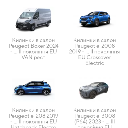
Килимки в салон
Килимки в салон
Peugeot Boxer 2024
Peugeot e-2008
- ... II покоління EU
2019 - … II покоління
VAN рест
EU Crossover
Electric
Килимки в салон
Килимки в салон
Peugeot e-208 2019
Peugeot e-3008
- ... II покоління EU
(P64) 2023 - ... III
Hatchback Electro
покоління EU