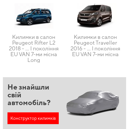
Килимки в салон
Килимки в салон
Peugeot Rifter L2
Peugeot Traveller
2018 - … I покоління
2016 - … I покоління
EU VAN 7-ми місна
EU VAN 7-ми місна
Long
Не знайшли
свій
автомобіль?
Конструктор килимків