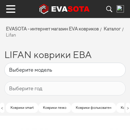
EVASOTA - интернет магазин EVA ковриков
Каталог
Lifan
LIFAN коврики ЕВА
<
>
Коврики smart
Коврики пежо
Коврики фольксваген
Коври