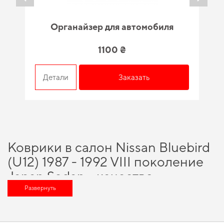
Органайзер для автомобиля
1100 ₴
Детали
Заказать
Коврики в салон Nissan Bluebird
(U12) 1987 - 1992 VIII поколение
Japan Sedan - качество,
проверенное временем и
Развернуть
специалистами
Сделайте поездки более удобными,
купить коврики рено
и обеспечить