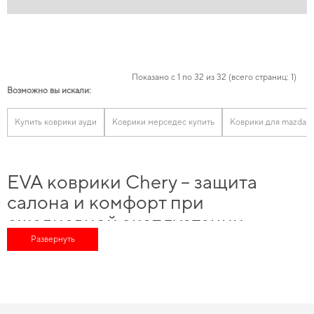
Показано с 1 по 32 из 32 (всего страниц: 1)
Возможно вы искали:
Купить коврики ауди
Коврики мерседес купить
Коврики для mazda
EVA коврики Chery – защита
салона и комфорт при
ежедневной эксплуатации
Развернуть
Автомобили Chery часто используются ежедневно: поездки по городу, за
его пределы, в любую погоду. В таких условиях салон быстро сталкивается
с повышенной нагрузкой, особенно в зоне пола. Влага, песок и мелкий
мусор незаметно накапливаются и со временем ухудшают состояние
покрытия.