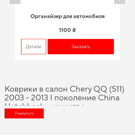
Органайзер для автомобиля
1100 ₴
Детали
Заказать
Коврики в салон Chery QQ (S11)
2003 - 2013 I поколение China
Hatchback - качество,
проверенное временем и
Развернуть
специалистами
Выбирайте практичные решения для водителей,
аксессуары для машины