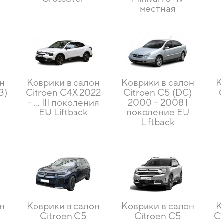
местная
он
Коврики в салон
Коврики в салон
К
3)
Citroen C4X 2022
Citroen C5 (DC)
- ... III поколения
2000 – 2008 I
EU Liftback
поколение EU
d
Liftback
он
Коврики в салон
Коврики в салон
К
Citroen C5
Citroen C5
C