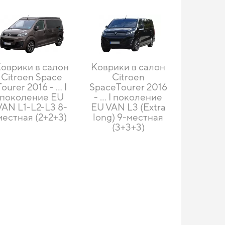
оврики в салон
Коврики в салон
Citroen Space
Citroen
Tourer 2016 - ... I
SpaceTourer 2016
поколение EU
- ... I поколение
VAN L1-L2-L3 8-
EU VAN L3 (Extra
местная (2+2+3)
long) 9-местная
(3+3+3)