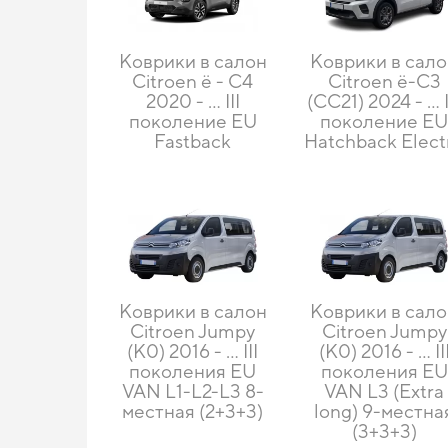
Коврики в салон
Коврики в сал
Citroen ë - C4
Citroen ë-C3
2020 - ... III
(CC21) 2024 - ... 
поколение EU
поколение E
Fastback
Hatchback Elect
Коврики в салон
Коврики в сал
Citroen Jumpy
Citroen Jumpy
(K0) 2016 - ... III
(K0) 2016 - ... II
поколения EU
поколения EU
VAN L1-L2-L3 8-
VAN L3 (Extra
местная (2+3+3)
long) 9-местна
(3+3+3)