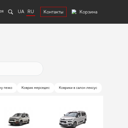
ея
UA
RU
Корзина
Контакты
ну пежо
Коврик мерседес
Коврики в салон лексус
Эва смарт