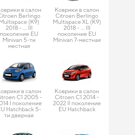
оврики в салон
Коврики в салон
Citroen Berlingo
Citroen Berlingo
Multispace (K9)
Multispace XL (K9)
2018 - … III
2018 - … III
поколение EU
поколение EU
Minivan 5-ти
Minivan 7-местная
местная
оврики в салон
Коврики в салон
itroen C1 2005 -
Citroen C1 2014 -
014 I поколение
2022 II поколение
U Hatchback 5-
EU Hatchback
ти дверная