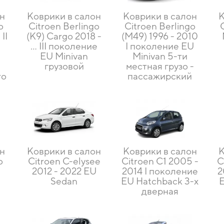
он
Коврики в салон
Коврики в салон
К
o
Citroen Berlingo
Citroen Berlingo
II
(K9) Cargo 2018 -
(M49) 1996 - 2010
U
… III поколение
I поколение EU
EU Minivan
Minivan 5-ти
грузовой
местная грузо -
ro
пассажирский
он
Коврики в салон
Коврики в салон
К
o
Citroen C-elysee
Citroen C1 2005 -
C
U
2012 - 2022 EU
2014 I поколение
2
Sedan
EU Hatchback 3-х
E
дверная