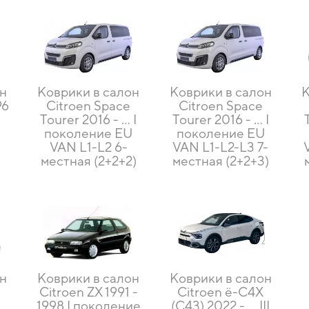
он
Коврики в салон
Коврики в салон
К
96
Citroen Space
Citroen Space
Tourer 2016 - ... I
Tourer 2016 - ... I
U
поколение EU
поколение EU
VAN L1-L2 6-
VAN L1-L2-L3 7-
местная (2+2+2)
местная (2+2+3)
он
Коврики в салон
Коврики в салон
Citroen ZX 1991 -
Citroen ё-C4X
1998 I поколение
(С43) 2022 - ... III