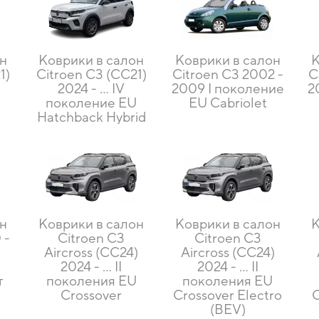
он
Коврики в салон
Коврики в салон
К
1)
Citroen C3 (CC21)
Citroen C3 2002 -
C
2024 - ... IV
2009 I поколение
2
U
поколение EU
EU Cabriolet
Hatchback Hybrid
он
Коврики в салон
Коврики в салон
К
 -
Citroen C3
Citroen C3
Aircross (CC24)
Aircross (CC24)
U
2024 - ... II
2024 - ... II
т
поколения EU
поколения EU
Crossover
Crossover Electro
C
(BEV)