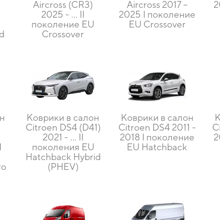
Aircross (CR3)
Aircross 2017 –
2
2025 - ... II
2025 I поколение
U
поколение EU
EU Crossover
id
Crossover
он
Коврики в салон
Коврики в салон
К
Citroen DS4 (D41)
Citroen DS4 2011 -
C
2021 - ... II
2018 I поколение
2
I
поколения EU
EU Hatchback
U
Hatchback Hybrid
ro
(PHEV)