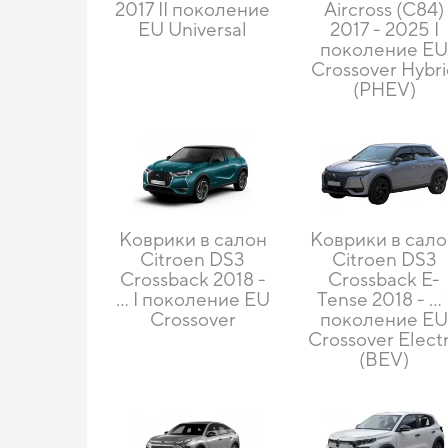
2017 II поколение
Aircross (C84)
EU Universal
2017 - 2025 I
поколение E
Crossover Hybr
(PHEV)
Коврики в салон
Коврики в сал
Citroen DS3
Citroen DS3
Crossback 2018 -
Crossback E-
… I поколение EU
Tense 2018 - … 
Crossover
поколение E
Crossover Elect
(BEV)