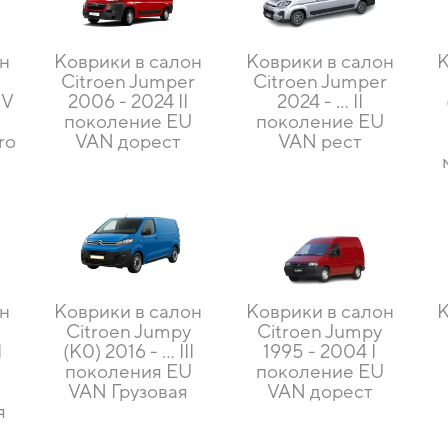
он
Коврики в салон
Коврики в салон
К
Citroen Jumper
Citroen Jumper
IV
2006 - 2024 II
2024 - ... II
U
поколение EU
поколение EU
ro
VAN дорест
VAN рест
он
Коврики в салон
Коврики в салон
К
Citroen Jumpy
Citroen Jumpy
I
(K0) 2016 - ... III
1995 - 2004 I
поколения EU
поколение EU
VAN Грузовая
VAN дорест
я