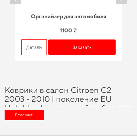
Органайзер для автомобиля
1100 ₴
Детали
Заказать
Коврики в салон Citroen C2
2003 - 2010 I поколение EU
Hatchback - разумный выбор для
каждого автовладельца
Развернуть
Технологии и инновации, на которых построено наше производство,
помогут вам сэкономить время и средства, а именно
купить коврики