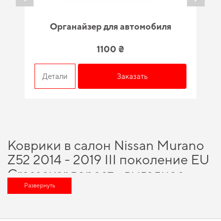
Органайзер для автомобиля
1100 ₴
Детали
Заказать
Коврики в салон Nissan Murano
Z52 2014 - 2019 III поколение EU
Crossover дорест - выгодное
решение для вашего автомобиля
Развернуть
Наше наличие включает широкий спектр надежных аксессуаров, которые
помогут существенно обновить ваш автомобиль, а именно
купить