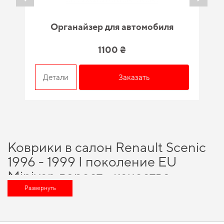
Органайзер для автомобиля
1100 ₴
Детали
Заказать
Коврики в салон Renault Scenic
1996 - 1999 I поколение EU
Minivan дорест - качество,
проверенное временем и
Развернуть
специалистами
Хотите улучшить оснащение авто,
купить коврики ева в украине
и в