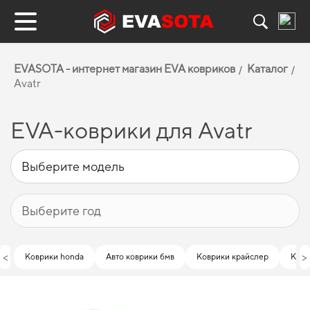
EVASOTA - интернет магазин EVA ковриков
Каталог
Avatr
EVA-коврики для Avatr
<
>
Коврики honda
Авто коврики бмв
Коврики крайслер
Ковр