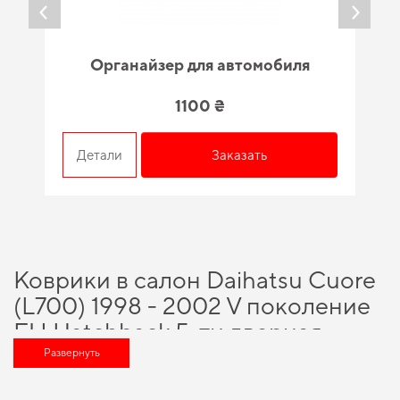
Органайзер для автомобиля
1100 ₴
Детали
Заказать
Коврики в салон Daihatsu Cuore
(L700) 1998 - 2002 V поколение
EU Hatchback 5-ти дверная -
выгодное решение для вашего
Развернуть
автомобиля