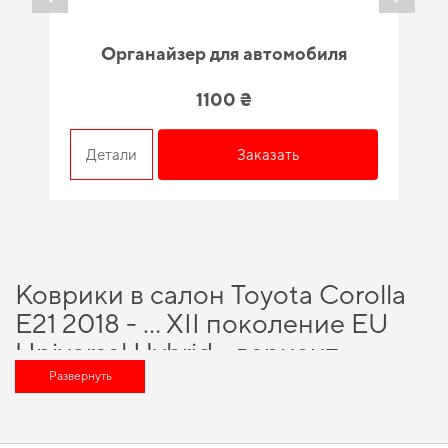
Органайзер для автомобиля
1100 ₴
Детали
Заказать
Коврики в салон Toyota Corolla
E21 2018 - … XII поколение EU
Universal Hybrid - вариант,
который оценит любой
Развернуть
автомобильный энтузиаст
Подберите полезные дополнения для машины,
коврик авто купить
и