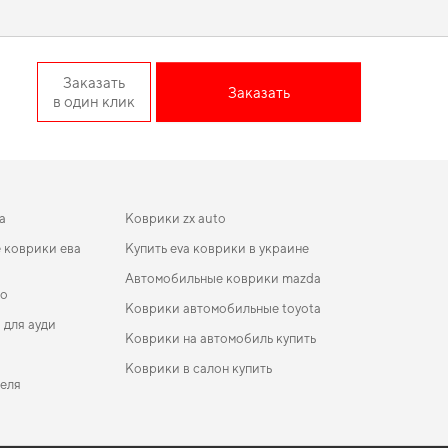
 EU Crossover
Заказать
Заказать
в один клик
го автомобиля, сохраняя его привлекательность.
 практичность,
коврики для peugeot 108
,
коврики на пежо
ительно достойные товары.
a
Коврики zx auto
 коврики ева
Купить eva коврики в украине
Автомобильные коврики mazda
oo
Коврики автомобильные toyota
 для ауди
Коврики на автомобиль купить
Коврики в салон купить
пеля
коврики для Ford Escape 2012
ики в салон Cadillac Escalade (GMT800) 2002-
Коврики zx auto
 II поколение USA Crossover 7-ми местная