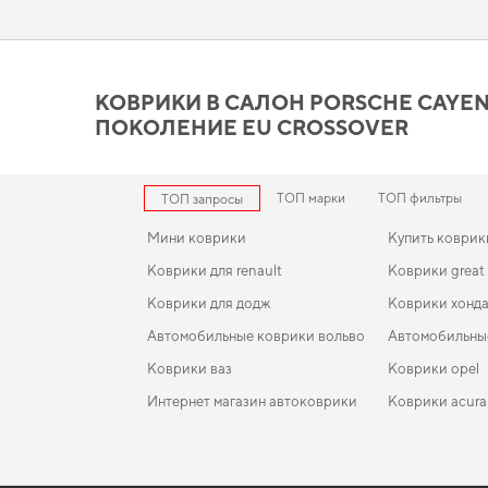
Позаботьтесь о комфорте в дороге,
аксессуары к авто
повысят
Коврики в салон Porsche Ca
действительно стоит ваше
КОВРИКИ В САЛОН PORSCHE CAYENNE 
ПОКОЛЕНИЕ EU CROSSOVER
Вы можете быть уверены в долговечности и прочности наши
Стремитесь к порядку в салоне,
купить коврики для daewoo n
308
станут практичным решением на каждый день. Мы всегда 
ТОП марки
ТОП фильтры
ТОП запросы
Мини коврики
Купить коврики
Коврики для renault
Коврики great 
Коврики для додж
Коврики хонд
Автомобильные коврики вольво
Автомобильны
Коврики ваз
Коврики opel
Интернет магазин автоковрики
Коврики acura
Коврики fiat
EVA-коврики для Honda CR-V 2011
Коврики в салон Honda Pilot 2015-2018 III поколе
Коврики hond
USA Crossover дорест 8-ми местная