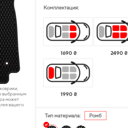
Комплектация:
1690 ₴
2490 ₴
 коврики,
о выбранным
1990 ₴
ара может
плея вашего
Тип материала:
Ромб