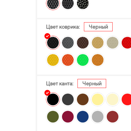
Цвет коврика:
Черный
Цвет канта:
Черный