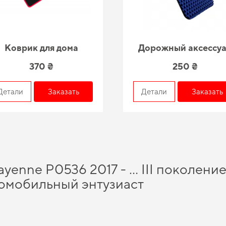
Коврик для дома
Дорожный аксессу
370 ₴
250 ₴
Детали
Заказать
Детали
Заказать
yenne P0536 2017 - … III поколение
омобильный энтузиаст
оврики
и получить качественный и безопасный продукт, которого вы можете дов
отите быстро обновить салон,
заказать коврики eva
стоит уже сегодня. Одна из
а
автомобильные коврики мерседес
и гарантирует долговечность и надежност