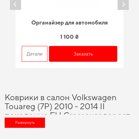
Органайзер для автомобиля
1 100 ₴
Детали
Заказать
Коврики в салон Volkswagen
Touareg (7P) 2010 - 2014 II
поколение EU Crossover дорест
2 - zone climate control -
Развернуть
качество, проверенное