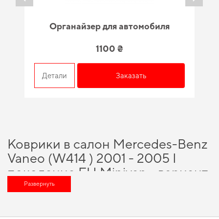
Органайзер для автомобиля
1100 ₴
Детали
Заказать
Коврики в салон Mercedes-Benz
Vaneo (W414 ) 2001 - 2005 I
поколение EU Minivan - вариант,
который оценит любой
Развернуть
автомобильный энтузиаст
Технологии и инновации, на которых построено наше производство,