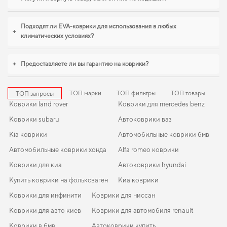
geely gc5
можно без лишних затрат времени. Продуманная защита пола
начинается с правильного выбора,
коврики на мерседес спринтер
,
eva
коврики для xpeng p7
уверенно справляются с нагрузками. Продолжим
Подходят ли EVA-коврики для использования в любых
+
работать для вашего комфорта и предлагать товары, которым можно
климатических условиях?
доверять каждый день.
+
Предоставляете ли вы гарантию на коврики?
ТОП марки
ТОП фильтры
ТОП товары
ТОП запросы
Коврики land rover
Коврики для mercedes benz
Коврики subaru
Автоковрики ваз
Kia коврики
Автомобильные коврики бмв
Автомобильные коврики хонда
Alfa romeo коврики
Коврики для киа
Автоковрики hyundai
Купить коврики на фольксваген
Киа коврики
Коврики для инфинити
Коврики для ниссан
Коврики для авто киев
Коврики для автомобиля renault
Коврики в бмв
Автоковрики купить