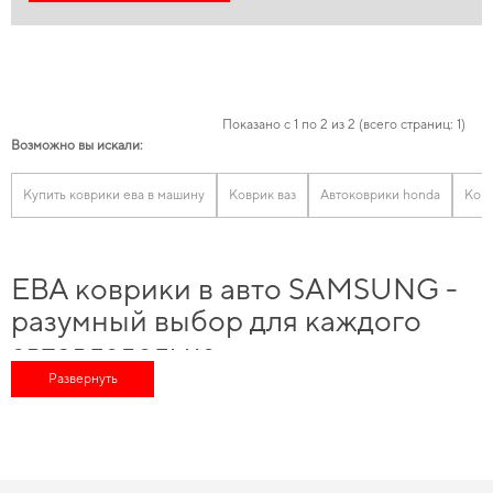
Показано с 1 по 2 из 2 (всего страниц: 1)
Возможно вы искали:
Купить коврики ева в машину
Коврик ваз
Автоковрики honda
Ковр
ЕВА коврики в авто SAMSUNG -
разумный выбор для каждого
автовладельца
Развернуть
Обновите функциональность своего авто,
купить коврики для авто
и
получить гарантию качества на все купленные товары, сделанные из
лучших материалов. Хотите обновить салон автомобиля -
цена ковриков
ева
делает покупку особенно выгодной. Сделайте интерьер аккуратнее,
коврики автомобильные на заказ
будет правильным шагом. Наш каталог