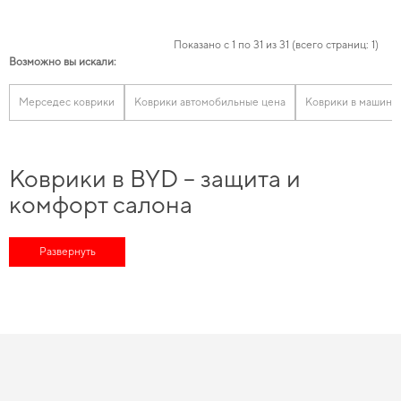
Показано с 1 по 31 из 31 (всего страниц: 1)
Возможно вы искали:
Мерседес коврики
Коврики автомобильные цена
Коврики в машину
Коврики в BYD – защита и
комфорт салона
Современные автомобили BYD проектируются с акцентом на
технологичность, экологичность и комфорт повседневной эксплуатации.
Развернуть
Поэтому коврики в BYD перестают быть второстепенным аксессуаром и
превращаются в важный функциональный элемент, влияющий на состояние
салона и багажного отделения. Постоянный контакт с влагой, пылью,
абразивами и сезонными загрязнениями быстро отражается на штатном
покрытии, особенно при активной эксплуатации автомобиля. Грамотно
подобранные изделия позволяют минимизировать этот износ и сохранить
аккуратный внешний вид интерьера.
Отдельного внимания заслуживает коврик в багажник BYD, поскольку