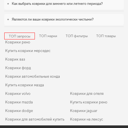
требуется баланс между эстетикой и функциональностью,
коврики для
+
Как выбрать коврики для зимнего или летнего периода?
chery e5
,
eva коврики для seat 2007
помогают поддерживать чистоту без
лишних усилий. Будем рады и в дальнейшем помогать вам ухаживать за
автомобилем и предлагать только проверенные решения высокого
+
Являются ли ваши коврики экологически чистыми?
качества.
ТОП марки
ТОП фильтры
ТОП товары
ТОП запросы
Коврики рено
Купить коврики мерседес
Коврик ваз
Коврики форд
Коврики автомобильные хонда
Купить коврики мазда
Коврики volvo
Коврики для опеля
Коврики mazda
Купить коврики рено
Коврики dodge
Коврики jaguar
Коврики для автомобилей купить
Коврики на лексус
Ева коврики в авто
Коврики fiat
EVA-коврики для Mercedes-Benz S-Class 1987
Коврики в салон Opel Vectra A 1988 - 1995 I поколение EU
Коврики land rover
Коврики акура