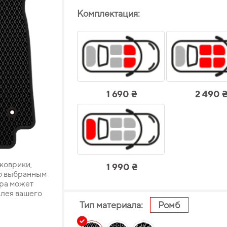
Комплектация:
1 690 ₴
2 490 
 коврики,
1 990 ₴
о выбранным
ара может
плея вашего
Тип материала:
Ромб