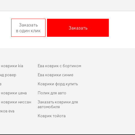
ником в дороге.
rossover действительно
Заказать
Заказать
в один клик
подчеркнет статус вашего автомобиля, добавив стиль и
уманная защита пола начинается с правильного выбора,
то в отличном состоянии, предлагая только качественную
 коврики kia
Ева коврик с бортиком
нд ровер
Ева коврики синие
з
Коврики форд купить
 коврики цена
Полик для авто
 коврики ниссан
Заказать коврики для
автомобиля
ков eva
Коврик тойота
ver
коврики для Mitsubishi Space Star 2005
ики в салон BMW F13 6 Series 2011-2017 III
Коврики Wolv
ление EU Coupe xDrive