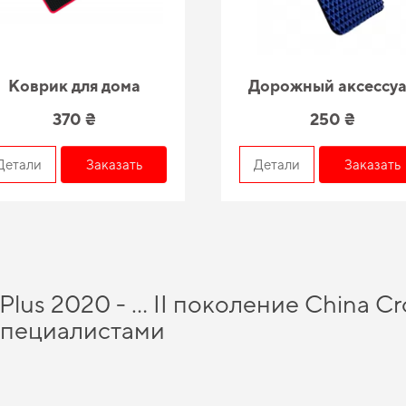
Коврик для дома
Дорожный аксессу
370 ₴
250 ₴
Детали
Заказать
Детали
Заказать
lus 2020 - … II поколение China Cro
специалистами
 обеспечить своему автомобилю максимально возможный комфорт и защиту на
 ожиданиям водителей. Выбирайте практичное решение для авто,
коврики для 
о подарить вам максимальный комфорт от использования
коврики в машину во