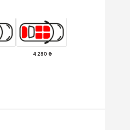
₴
4 280 ₴