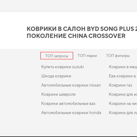
комфорта. Подберите полезные дополнения для машины,
ак
Коврики в салон BYD Song P
стоит вашего внимания
КОВРИКИ В САЛОН BYD SONG PLUS 20
ПОКОЛЕНИЕ CHINA CROSSOVER
Наши EVA ковры изготовлены для обеспечения вашего авто 
элегантность. Для тех, кто ценит чистоту и практичность,
купи
коврики для great wall wingle
,
коврики для kia cadenza
обеспе
продукцию.
ТОП марки
ТОП фильтры
ТОП запросы
Купить коврики suzuki
Коврики в маш
Шкода коврики
Ева коврики в
Автомобильные коврики nissan
Коврики газ
Коврики шевроле
Коврики для 
Коврики автомобильные ваз
Коврики на ни
Автомобильные коврики honda
Коврики для л
Коврики для лады
EVA-коврики для Opel Combo 2012
Коврики в салон Hyundai Accent (MC) 2005-2010 I
Коврики lexus
поколение UK Sedan