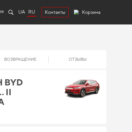
ея
UA
RU
Корзина
Контакты
ВОЗВРАЩЕНИЕ
ОТЗЫВЫ
 BYD
 II
A