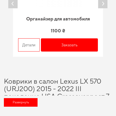
Органайзер для автомобиля
1100 ₴
Детали
Заказать
Коврики в салон Lexus LX 570
(URJ200) 2015 - 2022 III
поколение USA Crossover рест 7
- ми местная - разумный выбор
Развернуть
для каждого автовладельца