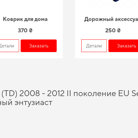
Коврик для дома
Дорожный аксессу
370 ₴
250 ₴
Детали
Заказать
Детали
Заказать
 (TD) 2008 - 2012 II поколение EU S
ый энтузиаст
почувствовать себя увереннее на дороге благодаря высокой надежности нашег
вит. Выбирайте практичное решение для авто,
заказать eva коврики
будет прав
имально уменьшить затраты на
bmw коврик
и даст возможность автомобилю раск
сессуары
позволят вам создать атмосферу уюта и безопасности в вашем автомо