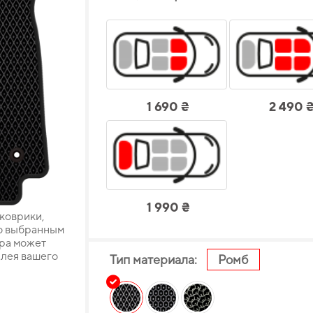
1 690 ₴
2 490 
1 990 ₴
 коврики,
о выбранным
ара может
плея вашего
Тип материала:
Ромб