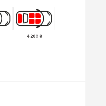
₴
4 280 ₴