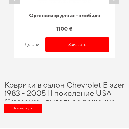
Органайзер для автомобиля
1100 ₴
Детали
Заказать
Коврики в салон Chevrolet Blazer
1983 - 2005 II поколение USA
Crossover - выгодное решение
для вашего автомобиля
Развернуть
Хотите улучшить оснащение авто,
купить коврики для ауди
и обеспечить
своему автомобилю максимально возможный комфорт и защиту на