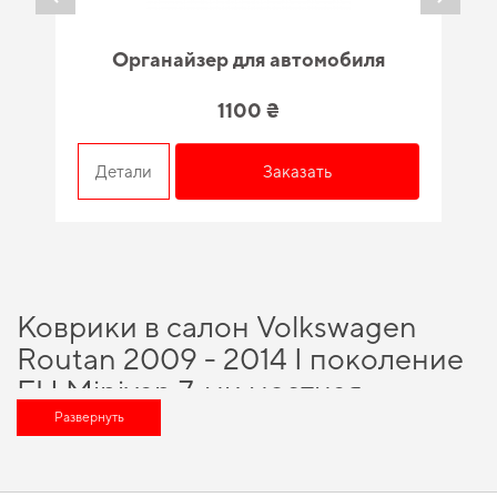
Органайзер для автомобиля
1100 ₴
Детали
Заказать
Коврики в салон Volkswagen
Routan 2009 - 2014 I поколение
EU Minivan 7-ми местная -
вариант, который оценит любой
Развернуть
автомобильный энтузиаст
Выбирайте практичные решения для водителей,
купить коврики на рено