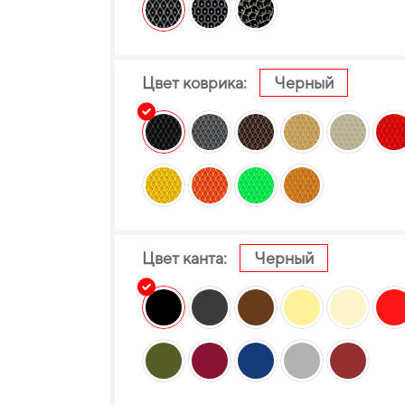
Цвет коврика:
Черный
Цвет канта:
Черный