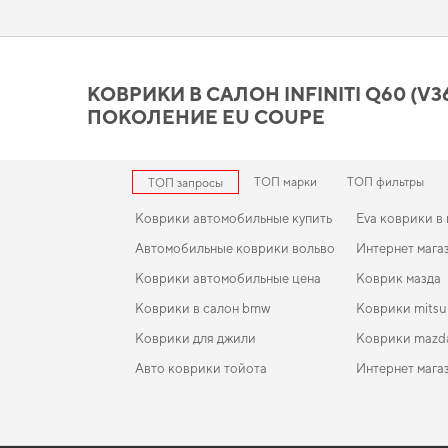
весь свой потенциал благодаря высоким стандартам. Сдела
Коврики в салон Infiniti Q
вашего внимания
КОВРИКИ В САЛОН INFINITI Q60 (V36) 
ПОКОЛЕНИЕ EU COUPE
Созданные из прочного EVA материала, наши коврики обес
дизайну и функциональности. Стремитесь к порядку в салон
коврики на тойота королла
становятся разумным выбором вод
ТОП марки
ТОП фильтры
ТОП запросы
Коврики автомобильные купить
Eva коврики в
Автомобильные коврики вольво
Интернет мага
Коврики автомобильные цена
Коврик мазда
Коврики в салон bmw
Коврики mitsu
Коврики для джили
Коврики mazd
Авто коврики тойота
Интернет мага
Коврики fiat
EVA-коврики для Ford Granada 1979
Коврики в салон Audi A3 E-tron (8V) 2014-2020 III
Коврики citro
поколение EU Hatchback