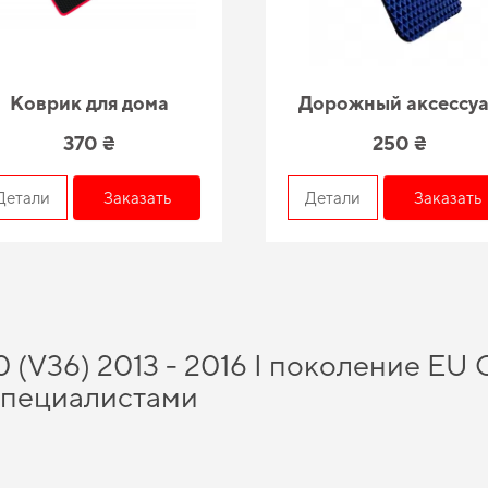
Коврик для дома
Дорожный аксессу
370 ₴
250 ₴
Детали
Заказать
Детали
Заказать
0 (V36) 2013 - 2016 I поколение EU 
специалистами
ссчитывать на непревзойденное качество продукции, а именно
купить коврики
ище и аккуратнее -
ева полики цена
остаётся доступной для каждого. Позаботьт
омобилей позволяет нам обеспечивать великолепную актуальность и качество д