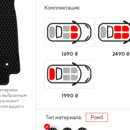
Комплектация:
1690 ₴
2490 ₴
 коврики,
о выбранным
1990 ₴
ара может
плея вашего
Тип материала:
Ромб