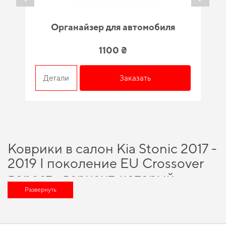
Органайзер для автомобиля
1100 ₴
Детали
Заказать
Коврики в салон Kia Stonic 2017 -
2019 I поколение EU Crossover
дорест - вариант, который
оценит любой автомобильный
Развернуть
энтузиаст
Выбирая нас, вы получаете непревзойденную поддержку в выборе