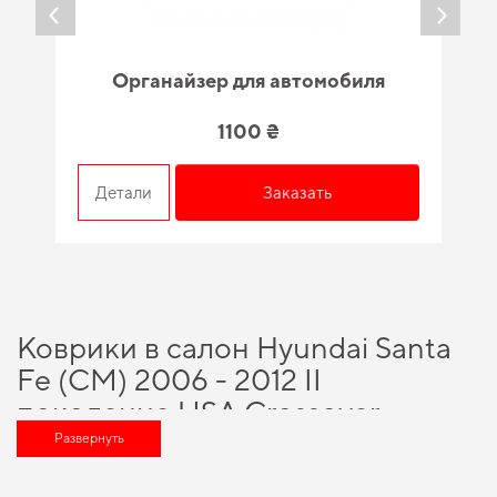
Органайзер для автомобиля
1100 ₴
Детали
Заказать
Коврики в салон Hyundai Santa
Fe (CM) 2006 - 2012 II
поколение USA Crossover
дорест 5-ти местная - разумный
Развернуть
выбор для каждого