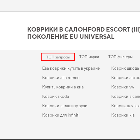
комфортным и долговечным. Подберите полезные дополнен
Коврики в салонFord Escort 
стоит вашего внимания
КОВРИКИ В САЛОНFORD ESCORT (III) 19
ПОКОЛЕНИЕ EU UNIVERSAL
Вы можете быть уверены в долговечности и прочности наши
интерьер в идеальном состоянии,
купить коврики для mini c
audi q5
становятся разумным выбором водителя. С удовольст
ТОП марки
ТОП фильтры
ТОП запросы
Ева коврики купить в украине
Коврик шкода
Коврики alfa romeo
Коврики авто
Купить коврики в киа
Коврики vw
Коврик skoda
Коврики в сал
Коврики в машину ауди
Коврик для lex
Коврики для infiniti
Коврики kia
Коврики рено
EVA-коврики для Fiat Doblo 2030
Коврики в салон Renault Symbol 2008 - 2013 II
Коврики lexus
поколение EU Sedan