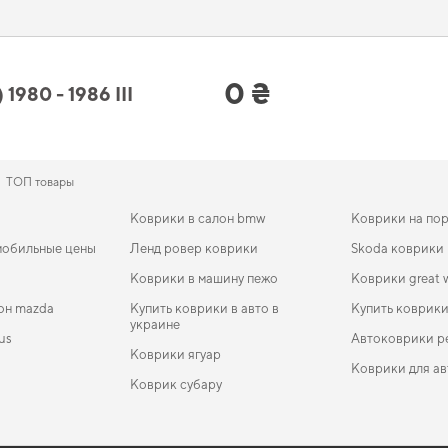
ия для машины,
аксессуары автомобиль
подарят вам уверенность в надежности
(III) 1980 - 1986 III поколение EU 
0 ₴
80 - 1986 III
х EVA ковриков,
eva коврики производство
подчеркнет статус вашего автомобиля
ountryman
стоит уже сейчас. Продуманная защита пола начинается с правильног
вием продолжим помогать вам заботиться о вашем авто и рекомендовать проду
ТОП товары
Коврики в салон bmw
Коврики на по
мобильные цены
Ленд ровер коврики
Skoda коврики
Коврики в машину пежо
Коврики great w
он mazda
Купить коврики в авто в
Купить коврики
украине
us
Автоковрики р
Коврики ягуар
Коврики для ав
Коврик субару
EVA-коврики для Toyota Tundra 2007
Коврики в салон Honda Civic (FB) 2011-2015 IX
Коврики в машину фольксваген
Коврики ева б
EVA-
Ковр
поколение USA Coupe
2005