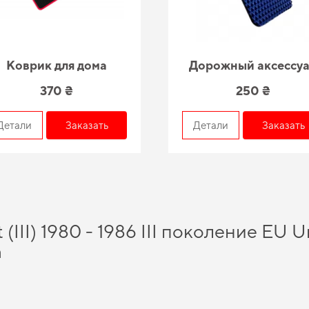
Коврик для дома
Дорожный аксессу
370 ₴
250 ₴
Детали
Заказать
Детали
Заказать
(III) 1980 - 1986 III поколение EU 
а
ов, которые помогут существенно обновить ваш автомобиль, а именно
купить 
омобиля -
коврики на машину цена
делает покупку особенно выгодной. Обновите
 автомобилей позволяет нам обеспечивать великолепную актуальность и качес