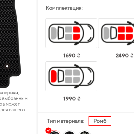
Комплектация:
1690 ₴
2490 ₴
 коврики,
о выбранным
1990 ₴
ара может
плея вашего
Тип материала:
Ромб