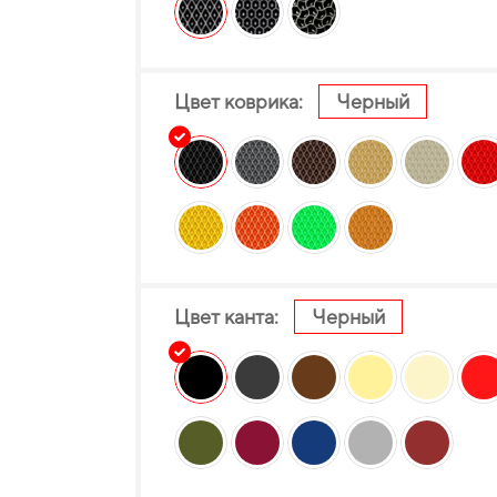
Цвет коврика:
Черный
Цвет канта:
Черный