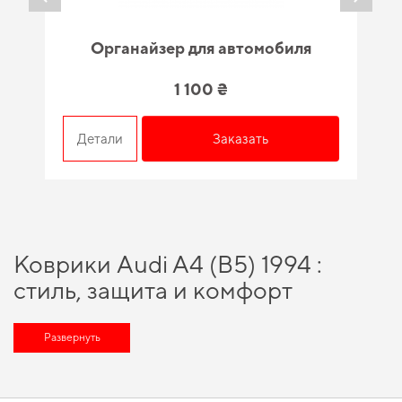
Органайзер для автомобиля
1 100 ₴
Детали
Заказать
Коврики Audi A4 (B5) 1994 :
стиль, защита и комфорт
Коврики Audi A4 (B5) 1994 выполняют важную роль в защите и
поддержании чистоты внутри автомобиля. Использование качественного
Развернуть
коврика в салоне обеспечивает не только чистоту, но и комфорт.
Основные преимущества:
Надежная защита пола. Предотвращают попадание воды, грязи,