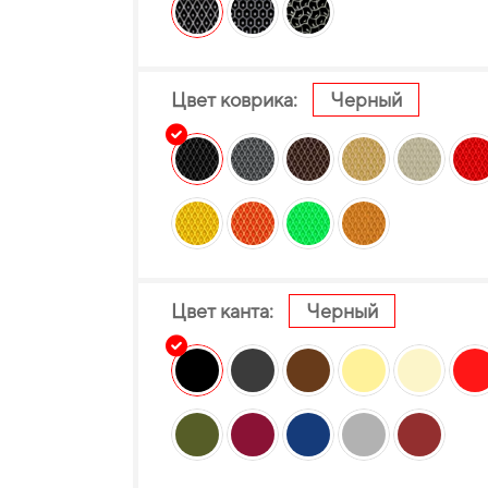
Цвет коврика:
Черный
Цвет канта:
Черный