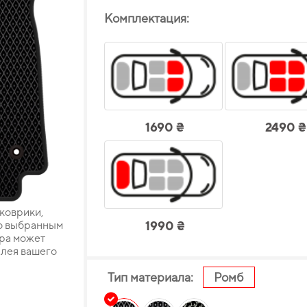
Комплектация:
1690 ₴
2490 ₴
 коврики,
о выбранным
1990 ₴
ара может
плея вашего
Тип материала:
Ромб