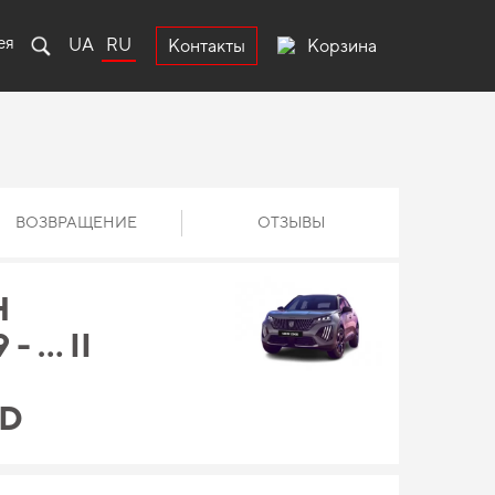
ея
UA
RU
Корзина
Контакты
ВОЗВРАЩЕНИЕ
ОТЗЫВЫ
Н
- … II
ID