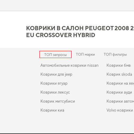
наслаждаться более уютной и комфортной поездкой.
Коврики в салон Peugeot 2
стоит вашего внимания
КОВРИКИ В САЛОН PEUGEOT 2008 20
EU CROSSOVER HYBRID
Используйте наш широкий спектр EVA ковриков, и вы увидите
индивидуальный стиль. Стремитесь к порядку в салоне,
купи
han
,
коврики для volkswagen passat
помогают поддерживать чи
ТОП марки
ТОП фильтры
ТОП запросы
Автомобильные коврики nissan
Коврики бмв
Коврики для jeep
Коврик skoda
Коврики ягуар
Коврики на хе
Коврики лексус
Коврики ауди
Коврик митсубиси
Коврики автом
Коврики киа
Volvo коврики
Коврики мазда
EVA-коврики для Infiniti Q50 2026
Коврики в салон Hyundai Genesis Coupe 2008-201
Коврики тойо
поколение EU Coupe