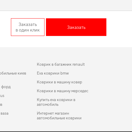
аксессуары на авто
не оставят равнодушным даже самого
поколение EU Sedan
Заказать
Заказать
в один клик
 eva
гарантирует легкость ухода и поддержание идеального
ажна точная подгонка и аккуратный внешний вид,
коврики
томобилем и предлагать только действительно достойные
Коврик в багажник renault
обильные киев
Eva коврики bmw
Коврики в машину ковер
и форд
Коврики в машину мерседес
xus
Купить eva коврики в
мв
автомобиль
 ваза
Интернет магазин
автомобильные коврики
рики
коврики для Mitsubishi Outlander 2018
ики в салон Acura RSX 2002-2006 I поколение
Коврики Skywell
 Coupe