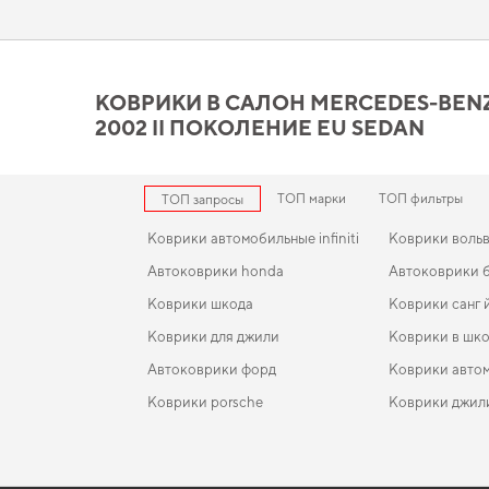
и гарантирует долговечность и надежность решений даже д
требовательного пользователя.
Коврики в салон Mercedes-
КОВРИКИ В САЛОН MERCEDES-BENZ W
действительно стоит ваше
2002 II ПОКОЛЕНИЕ EU SEDAN
Наши EVA ковры изготовлены для обеспечения вашего авто 
внешнего вида на долгие годы. Когда важна точная посадка 
для авто ford sierra
,
коврики для ford focus
станут практичным
ТОП марки
ТОП фильтры
ТОП запросы
товары.
Коврики автомобильные infiniti
Коврики воль
Автоковрики honda
Автоковрики 
Коврики шкода
Коврики санг 
Коврики для джили
Коврики в шк
Автоковрики форд
Коврики авто
Коврики porsche
Коврики джил
Коврики dodge
EVA-коврики для Skoda Kamiq 2022
Коврики в салон Jetour Dashing 2022-… I поколен
Коврики в маш
China Crossover