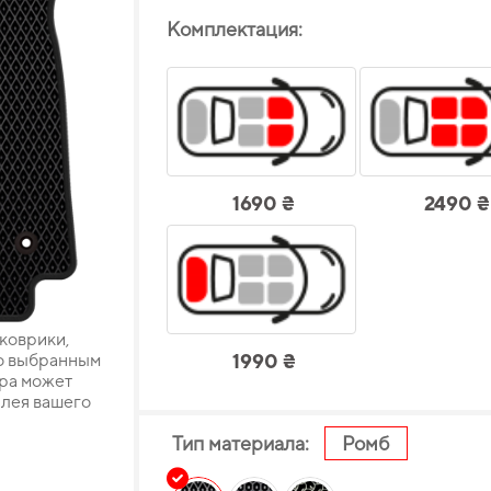
Комплектация:
1690 ₴
2490 ₴
 коврики,
о выбранным
1990 ₴
ара может
плея вашего
Тип материала:
Ромб