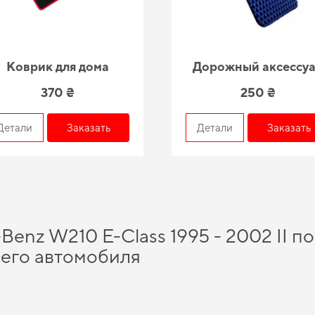
Коврик для дома
Дорожный аксессу
370 ₴
250 ₴
Детали
Заказать
Детали
Заказать
Benz W210 E-Class 1995 - 2002 II п
его автомобиля
ов, которые помогут существенно обновить ваш автомобиль, а именно
купить 
 Хотите обновить салон автомобиля -
автоаксессуары цена
делает покупку осо
товаров позволяет пользователям удовлетворять все нужды их автомобилей, 