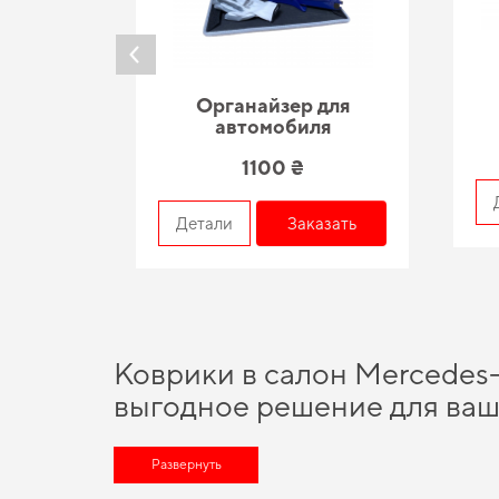
Органайзер для
автомобиля
1100 ₴
азать
Детали
Заказать
Коврики в салон Mercedes-
выгодное решение для ваш
Наше наличие включает широкий спектр надежных аксессуар
дороге благодаря высокой надежности нашего ассортимента.
Развернуть
заказать автоковрики
можно с быстрой доставкой. Наш набор 