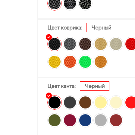
Цвет коврика:
Черный
Цвет канта:
Черный