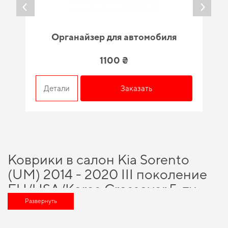
Органайзер для автомобиля
1100 ₴
Детали
Заказать
Коврики в салон Kia Sorento
(UM) 2014 - 2020 III поколение
EU/USA/Korea Crossover 5-ти
местная - выгодное решение для
Развернуть
вашего автомобиля