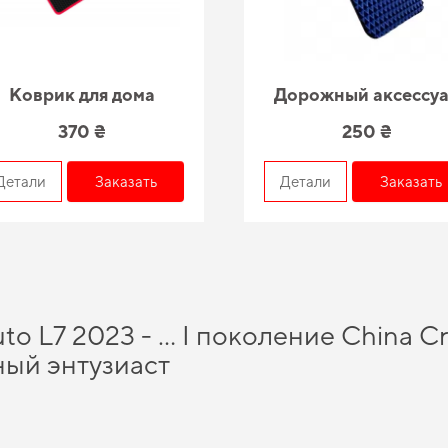
Коврик для дома
Дорожный аксессу
370 ₴
250 ₴
Детали
Заказать
Детали
Заказать
uto L7 2023 - … I поколение China C
ый энтузиаст
3d купить
и в короткие сроки получить качественное изделие, отвечающее все
у особенно выгодной. Планируете защитить салон от грязи,
заказать коврики д
 подходящие для определенной марки автомобиля, предназначенные для
коври