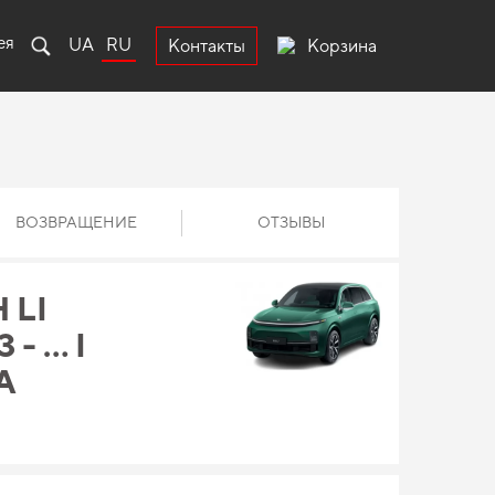
ея
UA
RU
Корзина
Контакты
ВОЗВРАЩЕНИЕ
ОТЗЫВЫ
 LI
- … I
A