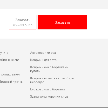
практичности вашему авто.
Crossover — лучший выбор по
Заказать
Заказать
в один клик
яние вашего автомобиля в течение долгих лет. Сделайте
баланс между эстетикой и функциональностью,
коврики в
 в отличном состоянии, предлагая только качественную
купить
Автоковрики ева
обильные ева
Коврики для авто
Коврики eva с бортиками
купить
 фольксваген
Коврики в салон автомобиля
бильный купить
мерседес
Evo коврики с бортами
Ssang yong коврики киев
й
коврики для Porsche Cayenne 2030
ики в салон Skoda Fabia 1999 - 2007 I поколение
Коврики Maserati
atchback