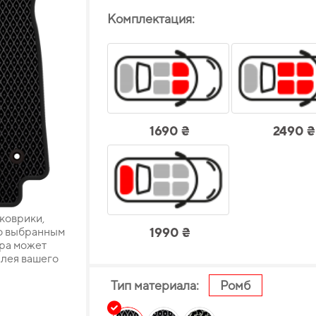
Комплектация:
1690 ₴
2490 ₴
 коврики,
о выбранным
1990 ₴
ара может
плея вашего
Тип материала:
Ромб