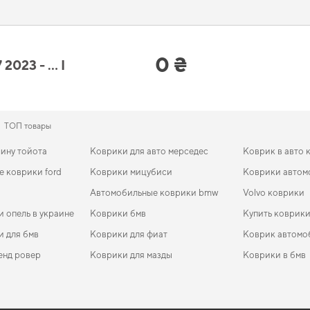
ет магазин аксессуары для машины
не только поднимет эстетику, но и добавят 
uto L7 2023 - … I поколение China 
0 ₴
023 - … I
ность, устойчивость и стиль,
полик в машине
помогает сохранить новое состо
 ваз 2107
поможет быстро решить задачу без лишних хлопот. Когда требуется 
ым решением на каждый день. И дальше будем помогать вам поддерживать авто
ТОП товары
ину тойота
Коврики для авто мерседес
Коврик в авто 
 коврики ford
Коврики мицубиси
Коврики автом
Автомобильные коврики bmw
Volvo коврики
и опель в украине
Коврики бмв
Купить коврики
и для бмв
Коврики для фиат
Коврик автомо
енд ровер
Коврики для мазды
Коврики в бмв
ление
а
EVA-коврики для Mercedes-Benz SL-Class 2006
Коврики в салон Peugeot 2008 2019 - … II поколение
Mitsubishi коврики
Коврики хенда
EVA-
Ковр
EU Crossover
EU H