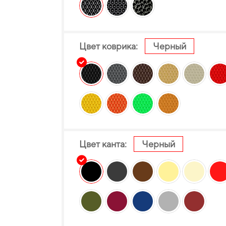
Цвет коврика:
Черный
Цвет канта:
Черный