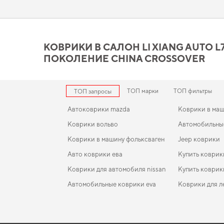
отличной форме. Сделайте поездки более удобными,
интерн
Коврики в салон Li Xiang A
цене и качеству
КОВРИКИ В САЛОН LI XIANG AUTO L7 2
ПОКОЛЕНИЕ CHINA CROSSOVER
Наши EVA коврики для автомобилей сочетают в себе долговеч
салон более защищённым от грязи и влаги,
купить коврики на
салон рено флюенс
,
коврик для renault trafic
станут практичн
продукцию.
ТОП марки
ТОП фильтры
ТОП запросы
Автоковрики mazda
Коврики в маш
Коврики вольво
Автомобильные
Коврики в машину фольксваген
Jeep коврики
Авто коврики ева
Купить коврик
Коврики для автомобиля nissan
Купить коврик
Автомобильные коврики eva
Коврики для л
Коврики opel
EVA-коврики для BMW i5 2027
Коврики в салон Ford Mondeo 2007-2010 IV поко
Коврики акур
EU Universal дорест