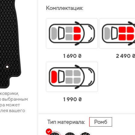
Комплектация:
1 690 ₴
2 490 
 коврики,
о выбранным
1 990 ₴
ара может
плея вашего
Тип материала:
Ромб