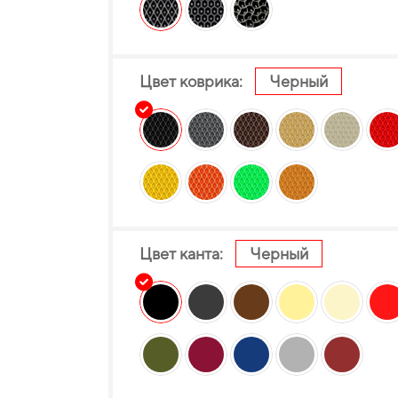
Цвет коврика:
Черный
Цвет канта:
Черный