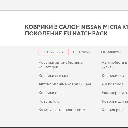
Позаботьтесь о комфорте в дороге,
все для машины аксессу
Коврики в салон Nissan Mic
вашим требованиям
КОВРИКИ В САЛОН NISSAN MICRA K11 1
ПОКОЛЕНИЕ EU HATCHBACK
Процесс изготовления наших ковриков из EVA материала учи
функциональности. Для тех, кто ценит чистоту и практичност
коврики для chevrolet lacetti
,
eva коврики для renault 2018
лог
продукцию.
ТОП марки
ТОП фильтры
ТОП запросы
Коврики автомобильные
Автомобильны
volkswagen
купить
Коврики для киа
Коврики сеат
Автомобильные коврики цена
Kia коврики
Коврики опель
Ева коврики в
Коврик ford
Коврики для я
Купить ева коврики в авто
Коврик рено
Коврики jeep
EVA-коврики для SMART Fortwo 2011
Коврики в салонFord Escort (III) 1980-1986 III
Коврики мазд
поколение EU Universal