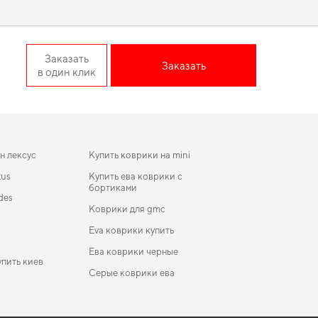
мобиля.
 Hatchback отвечает всем
Заказать
Заказать
в один клик
 поездку комфортной благодаря продуманному дизайну и
буется баланс между эстетикой и функциональностью,
 авто в отличном состоянии, предлагая только качественную
н лексус
Купить коврики на mini
xus
Купить ева коврики с
бортиками
des
Коврики для gmc
Eva коврики купить
Ева коврики черные
пить киев
Серые коврики ева
ады
коврики для Dacia Dokker 2020
ики в салон Samand LX 2002-… I поколение EU
Коврики Maserati
n