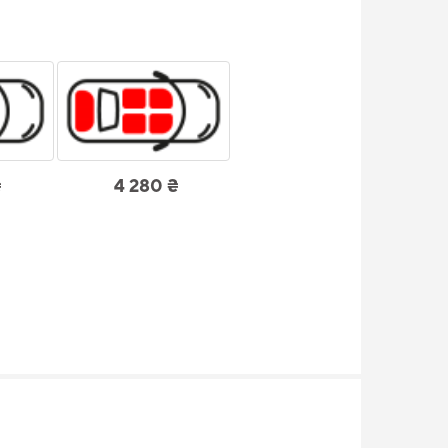
₴
4 280 ₴