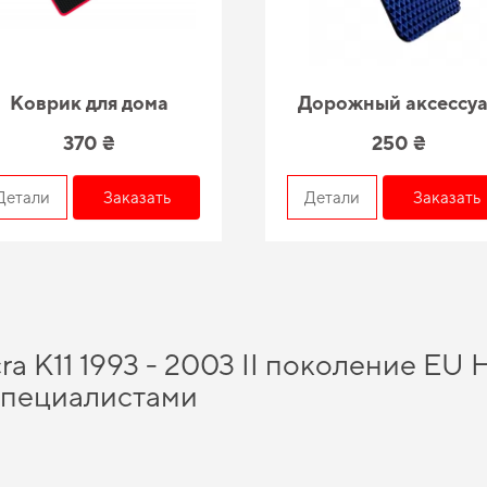
Коврик для дома
Дорожный аксессу
370 ₴
250 ₴
Детали
Заказать
Детали
Заказать
ra K11 1993 - 2003 II поколение EU 
специалистами
мобильные коврики
и почувствовать себя увереннее на дороге благодаря высо
ет ожиданиям водителей. Позаботьтесь о чистоте и комфорте,
заказать коврики
альный комфорт от использования
автоковрики honda
и поможет сократить эксп