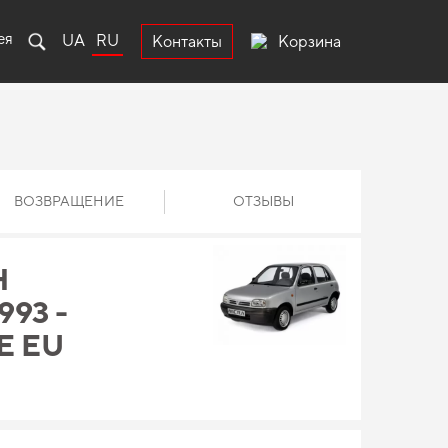
ея
UA
RU
Корзина
Контакты
ВОЗВРАЩЕНИЕ
ОТЗЫВЫ
Н
993 -
Е EU