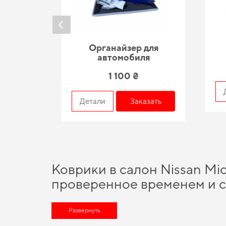
Органайзер для
автомобиля
1 100 ₴
азать
Детали
Заказать
Коврики в салон Nissan Mic
проверенное временем и 
Выбирайте практичные решения для водителей,
купить авто
автомобиля без переплат -
Развернуть
автоаксессуары цены
соответству
практических нововведений способно подарить вам максим