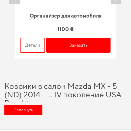
Органайзер для автомобиля
1100 ₴
Детали
Заказать
Коврики в салон Mazda MX - 5
(ND) 2014 - … IV поколение USA
Roadster - выгодное решение
для вашего автомобиля
Развернуть
Обновите функциональность своего авто,
коврики ева купить
и
обеспечить своему автомобилю максимально возможный комфорт и