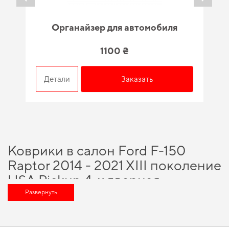
Органайзер для автомобиля
1100 ₴
Детали
Заказать
Коврики в салон Ford F-150
Raptor 2014 - 2021 XIII поколение
USA Pickup 4-х дверная
SuperCrew - вариант, который
Развернуть
оценит любой автомобильный
энтузиаст